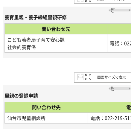
養育里親・養子縁組里親研修
問い合わせ先
こども若者局子育て安心課
電話：022-2
社会的養育係
画面サイズで表示
里親の登録申請
問い合わせ先
電
仙台市児童相談所
電話：022-219-511