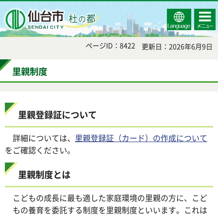
Select
コンテ
仙台市
Language
ンツメ
ニュー
ページID：8422
更新日：2026年6月9日
里親制度
里親登録証について
詳細については、
里親登録証（カード）の作成について
をご確認ください。
里親制度とは
こどもの成長に最も適した家庭環境の里親の方に、こど
もの養育を委託する制度を里親制度といいます。これは