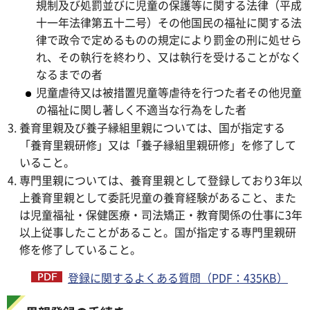
規制及び処罰並びに児童の保護等に関する法律（平成
十一年法律第五十二号）その他国民の福祉に関する法
律で政令で定めるものの規定により罰金の刑に処せら
れ、その執行を終わり、又は執行を受けることがなく
なるまでの者
児童虐待又は被措置児童等虐待を行つた者その他児童
の福祉に関し著しく不適当な行為をした者
養育里親及び養子縁組里親については、国が指定する
「養育里親研修」又は「養子縁組里親研修」を修了して
いること。
専門里親については、養育里親として登録しており3年以
上養育里親として委託児童の養育経験があること、また
は児童福祉・保健医療・司法矯正・教育関係の仕事に3年
以上従事したことがあること。国が指定する専門里親研
修を修了していること。
登録に関するよくある質問（PDF：435KB）