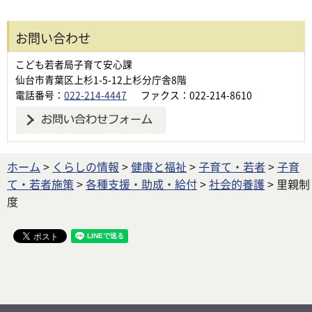
お問い合わせ
こども若者局子育て安心課
仙台市青葉区上杉1-5-12上杉分庁舎8階
電話番号：
022-214-4447
ファクス：022-214-8610
ホーム
>
くらしの情報
>
健康と福祉
>
子育て・若者
>
子育
て・若者施策
>
各種支援・助成・給付
>
社会的養護
> 里親制
度