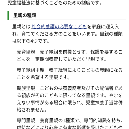
児童福祉法に基づくこどものための制度です。
里親の種類
里親とは,
社会的養護の必要なこども
を家庭に迎え入
れ、育ててくださる方のことをいいます。里親の種類
は以下の4つです。
養育里親
養子縁組を前提とせず、保護を要するこ
どもを一定期間養育していただく里親です。
養子縁組里親
養子縁組によりこどもの養親になる
ことを希望する里親です。
親族里親
こどもの扶養義務者及びその配偶者であ
る親族がそのこどもに限ってなる里親です。やむを
えない事情がある場合に限られ、児童扶養手当は併
給されません。
専門里親
養育里親の1種類で、専門的知識を持ち、
虐待などにより心身に有害な影響を受けたこどもや