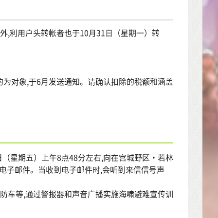
外,利用户头转帐者也于10月31日（星期一）转
除的为对象,于6月发送通知。请确认扣除的税额和涵盖
日（星期五）上午8点48分左右,向在宫城野区・若林
报电子邮件。当收到电子邮件时,会听到来信信号声
消防车等,通过警报器和声音广播实施海啸避难宣传训