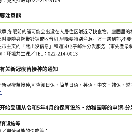
：减灾推进课022-214-3109
要注意熊
秋季,冬眠前的熊可能会出没在人居住区附近寻找食物。庭园里的
出时要随身携带铃铛或收音机,早晚要特别注意。万一遇到熊,不要
在市主页的「熊出没信息」和通过电子邮件分发服务（事先登录
：环境共生课／TEL：022-214-0013
有关新冠疫苗接种的通知
于新冠疫苗接种,可查阅日语・简单日语・英语・中文・韩语・越
文
开始受理从令和5年4月的保育设施・幼稚园等的申请-分
,保育设施等
象／申请可能的设施等：