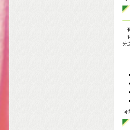
有
有
分
问