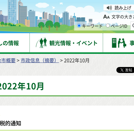
台市
読み上げ
文字の大き
キーワード
ページID
しの情報
観光情報・イベント
台市概要
>
市政信息（摘要）
> 2022年10月
2022年10月
税的通知