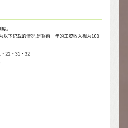
制度。
以下记载的情况,是将前一年的工资收入视为100
22・31・32
4