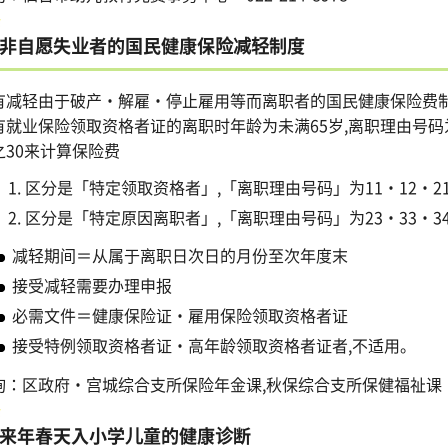
非自愿失业者的国民健康保险减轻制度
减轻由于破产・解雇・停止雇用等而离职者的国民健康保险费
就业保险领取资格者证的离职时年龄为未满65岁,离职理由号码为
之30来计算保险费
区分是「特定领取资格者」,「离职理由号码」为11・12・21・
区分是「特定原因离职者」,「离职理由号码」为23・33・3
减轻期间＝从属于离职日次日的月份至次年度末
接受减轻需要办理申报
必需文件＝健康保险证・雇用保险领取资格者证
接受特例领取资格者证・高年龄领取资格者证者,不适用。
询：区政府・宫城综合支所保险年金课,秋保综合支所保健福祉课
来年春天入小学儿童的健康诊断