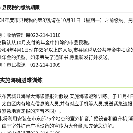
市县民税的缴纳期限
和4年度市县民税的第3期,请在10月31日（星期一）之前缴纳。另
。
：收纳管理课022-214-1010
确认从10月支付的年金中扣除的市县民税。
令和4年4月1日现在65岁以上的人员,市县民税从公共年金中扣
共年金的类型。如果丢失了通知书,将重新发行并发送。
：市民税课 022-214-1009
实施海啸避难训练
发布宫城县海岸大海啸警报为假设,实施海啸避难训练。于11月4
・太白区内有地点信息的人员,并有对应手机等人员,发送紧急速
与紧急地震速报的声音不同）。
外,将利用安装在市东部76个地点的室外扩音广播设备和直升机,
。由于室外扩音广播设备的宣传为大音量,预先请您谅解。