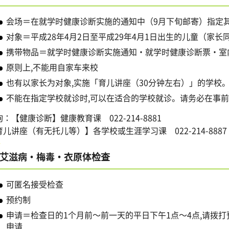
会场＝在就学时健康诊断实施的通知中（9月下旬邮寄）指定
对象＝平成28年4月2日至平成29年4月1日出生的儿童（家长
携带物品＝就学时健康诊断实施通知・就学时健康诊断票・室
原则上,不能用自家车来校
也有以家长为对象,实施「育儿讲座（30分钟左右）」的学校
不能在指定学校就诊时,可以在适合的学校就诊。请务必在事
：【健康诊断】健康教育课 022-214-8881
育儿讲座（有无托儿等）】各学校或生涯学习课 022-214-8887
艾滋病・梅毒・衣原体检查
可匿名接受检查
预约制
申请＝检查日的1个月前～前一天的平日下午1点～4点,请拨打预约
申请