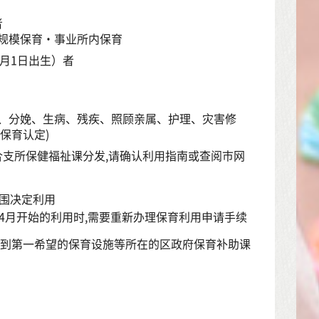
）者
规模保育・事业所内保育
4月1日出生）者
、分娩、生病、残疾、照顾亲属、护理、灾害修
保育认定)
合支所保健福祉课分发,请确认利用指南或查阅市网
范围决定利用
4月开始的利用时,需要重新办理保育利用申请手续
)到第一希望的保育设施等所在的区政府保育补助课