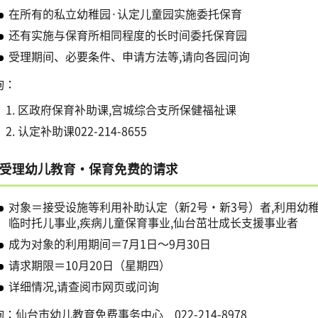
在所有的私立幼稚园·认定儿童园实施委托保育
还有实施与保育所相同程度的长时间委托保育园
受理期间、必要条件、申请方法等,请向各园问询
询：
区政府保育补助课,宫城综合支所保健福祉课
认定补助课022-214-8655
受理幼儿教育・保育免费的请求
对象＝接受设施等利用补助认定（新2号・新3号）者,利用幼
临时托儿事业,疾病儿童保育事业,仙台茁壮成长支援事业者
成为对象的利用期间＝7月1日～9月30日
请求期限＝10月20日（星期四）
详细情况,请查阅市网页或问询
：仙台市幼儿教育免费事务中心 022-214-8978