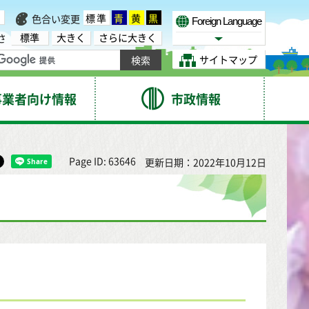
標準
青
黄
黒
色合い変更
Foreign Language
標準
大きく
さらに大きく
さ
Select Language
サイトマップ
事業者向け情報
市政情報
Page ID: 63646
更新日期：2022年10月12日