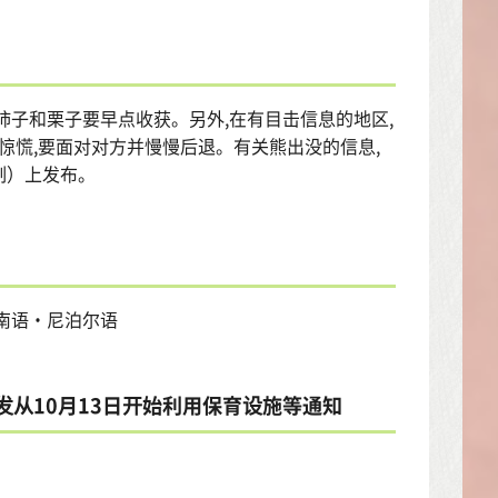
柿子和栗子要早点收获。另外,在有目击信息的地区,
惊慌,要面对对方并慢慢后退。有关熊出没的信息,
制）上发布。
南语・尼泊尔语
发从10月13日开始利用保育设施等通知