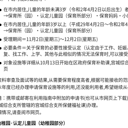
在市内居住,儿童的年龄未满3岁（令和2年4月2日以后出生
→保育所（园）・认定儿童园（保育所部分）・保育妈妈・小
在市内居住,儿童的年龄3岁以上（平成29年4月2日～令和2年
→保育所（园）・认定儿童园（保育所部分）
受理期间＝11月2日(星期三)～12月2日(星期五)
必要条件＝关于保育的必要性接受认定（认定由于工作、妊娠
复、找工作、上学、其他与此相似的情况无法保育时,可以接受
对象设施等详细从10月13日开始在区政府保育补助课,宫城综
页
资料审查及面试等的结果,从需要保育程度高者,根据可能接收的
本年度已经办理申请保育设施等的利用,还没能利用者,希望继续从
请：携带或邮寄在利用指南中附加的申请书(也可从市网页上下载
宫城综合支所管辖的宫城综合支所保健福祉课)办理。
细情况,请查阅市网页。
,幼稚园·认定儿童园（幼稚园部分）