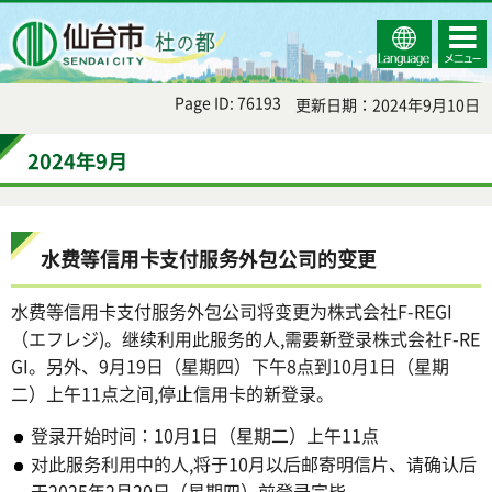
Select
コンテ
仙台市
Language
ンツメ
ニュー
Page ID: 76193
更新日期：2024年9月10日
2024年9月
水费等信用卡支付服务外包公司的变更
水费等信用卡支付服务外包公司将变更为株式会社F-REGI
（エフレジ)。继续利用此服务的人,需要新登录株式会社F-RE
GI。另外、9月19日（星期四）下午8点到10月1日（星期
二）上午11点之间,停止信用卡的新登录。
登录开始时间：10月1日（星期二）上午11点
对此服务利用中的人,将于10月以后邮寄明信片、请确认后
于2025年2月20日（星期四）前登录完毕。