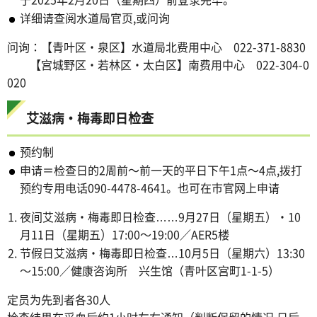
详细请查阅水道局官页,或问询
问询：【青叶区・泉区】水道局北费用中心 022-371-8830
【宫城野区・若林区・太白区】南费用中心 022-304-0
020
艾滋病・梅毒即日检查
预约制
申请＝检查日的2周前～前一天的平日下午1点～4点,拨打
预约专用电话090-4478-4641。也可在市官网上申请
夜间艾滋病・梅毒即日检查……9月27日（星期五）・10
月11日（星期五）17:00～19:00／AER5楼
节假日艾滋病・梅毒即日检查…10月5日（星期六）13:30
～15:00／健康咨询所 兴生馆（青叶区宫町1-1-5）
定员为先到者各30人
检查结果在采血后约1小时左右通知（判断保留的情况,日后