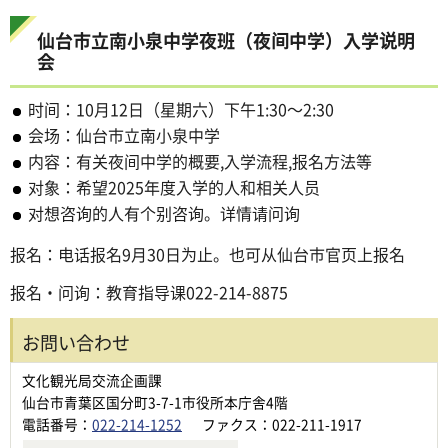
仙台市立南小泉中学夜班（夜间中学）入学说明
会
时间：10月12日（星期六）下午1:30～2:30
会场：仙台市立南小泉中学
内容：有关夜间中学的概要,入学流程,报名方法等
对象：希望2025年度入学的人和相关人员
对想咨询的人有个别咨询。详情请问询
报名：电话报名9月30日为止。也可从仙台市官页上报名
报名・问询：教育指导课022-214-8875
お問い合わせ
文化観光局交流企画課
仙台市青葉区国分町3-7-1市役所本庁舎4階
電話番号：
022-214-1252
ファクス：022-211-1917