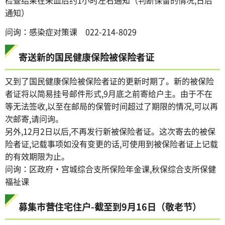
通知）
问询：感染症对策课 022-214-8029
寄送新的国民健康保险被保险者证
又到了国民健康保险被保险者证的更新时期了。新的被保险
者证将以简易挂号邮件形式,9月底之前寄给户主。由于不在
等无法签收,以至在邮局的保管时间超过了期限的情况,可以再
次邮寄,请问询。
另外,12月2日以后,不再发行新被保险者证。这次寄去的被保
险者证,记载事项如没有变更的话,可使用到被保险者证上记载
的有效期限为止。
问询：区政府・宫城综合支所保险年金课,秋保综合支所保健
福祉课
募集市营住宅住户-截至到9月16日（敬老节）