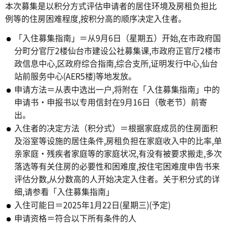
本次募集是以积分方式评估申请者的居住环境及房租负担比
例等的住房困难程度,按积分高的顺序决定入住者。
「入住募集指南」＝从9月6日（星期五）开始,在市政府国
分町分官厅2楼仙台市建设公社募集课,市政府正官厅2楼市
政信息中心,区政府综合指南,综合支所,证明发行中心,仙台
站前服务中心(AER5楼)等地发放。
申请方法＝从表中选出一户,将附在「入住募集指南」中的
申请书・申报书以专用信封在9月16日（敬老节）前寄
出。
入住者的决定方法（积分式）＝根据家庭成员的住房面积
及浴室等设施的居住条件,房租负担在家庭收入中的比率,单
亲家庭・残疾者家庭等的家庭状况,有没有被要求搬走,多次
落选等有关住房的必要性和困难度,按住宅困难度申告书来
评估分数,从分数高的人开始决定入住者。关于积分式的详
细,请参看「入住募集指南」
入住可能日＝2025年1月22日(星期三)(予定)
申请资格＝符合以下所有条件的人