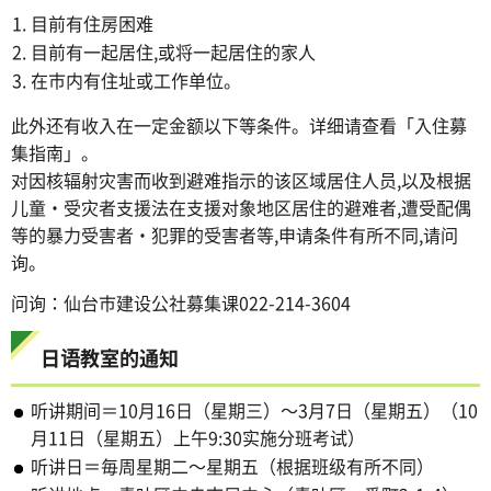
目前有住房困难
目前有一起居住,或将一起居住的家人
在市内有住址或工作单位。
此外还有收入在一定金额以下等条件。详细请查看「入住募
集指南」。
对因核辐射灾害而收到避难指示的该区域居住人员,以及根据
儿童・受灾者支援法在支援对象地区居住的避难者,遭受配偶
等的暴力受害者・犯罪的受害者等,申请条件有所不同,请问
询。
问询：仙台市建设公社募集课022-214-3604
日语教室的通知
听讲期间＝10月16日（星期三）～3月7日（星期五）（10
月11日（星期五）上午9:30实施分班考试）
听讲日＝毎周星期二～星期五（根据班级有所不同）