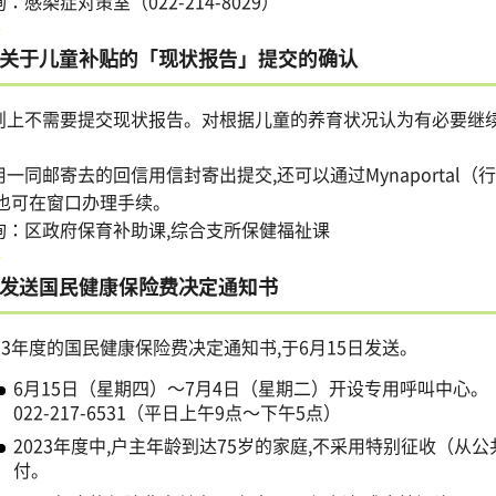
：感染症对策室（022-214-8029）
关于儿童补贴的「现状报告」提交的确认
则上不需要提交现状报告。对根据儿童的养育状况认为有必要继续提
。
用一同邮寄去的回信用信封寄出提交,还可以通过Mynaportal
,也可在窗口办理手续。
询：区政府保育补助课,综合支所保健福祉课
发送国民健康保险费决定通知书
023年度的国民健康保险费决定通知书,于6月15日发送。
6月15日（星期四）～7月4日（星期二）开设专用呼叫中心。
022-217-6531（平日上午9点～下午5点）
2023年度中,户主年龄到达75岁的家庭,不采用特别征收（
付。