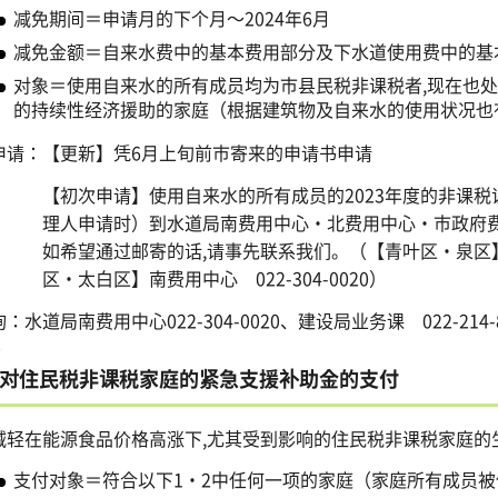
减免期间＝申请月的下个月～2024年6月
减免金额＝自来水费中的基本费用部分及下水道使用费中的基
对象＝使用自来水的所有成员均为市县民税非课税者,现在也处
的持续性经济援助的家庭（根据建筑物及自来水的使用状况也
申请：【更新】凭6月上旬前市寄来的申请书申请
【初次申请】使用自来水的所有成员的2023年度的非课税
理人申请时）到水道局南费用中心・北费用中心・市政府
如希望通过邮寄的话,请事先联系我们。（【青叶区・泉区】北费
区・太白区】南费用中心 022-304-0020）
：水道局南费用中心022-304-0020、建设局业务课 022-214-8
对住民税非课税家庭的紧急支援补助金的支付
减轻在能源食品价格高涨下,尤其受到影响的住民税非课税家庭的
支付对象＝符合以下1・2中任何一项的家庭（家庭所有成员