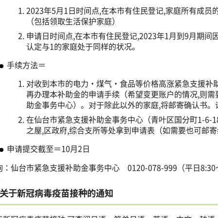
2023年5月1日时间点,在本市有住民登记,家庭所有成员
（包括领取生活保护家庭）
申请日时间点,在本市有住民登记,2023年1月到9月期
认定与1的家庭处于同样的状况。
手续方法＝
对收到本市的电力・煤气・食品等价格高涨紧急支援补助
再办理本补助金的申请手续（希望变更账户的情况,则需
助金事务中心）。对于除此以外的家庭,将邮寄确认书。
在仙台市紧急支援补助金事务中心（青叶区国分町1-6-1
之屋,区政府,综合支所等处拿到申请表（如需要也可邮寄
申请提交截至＝10月2日
：仙台市紧急支援补助金事务中心 0120-078-999（平日8:30～
关于新冠病毒疫苗接种的通知