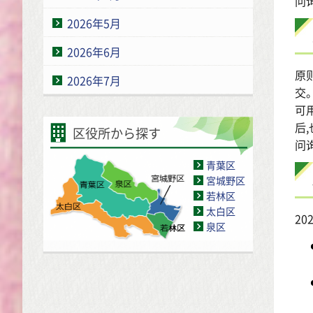
问询
2026年5月
2026年6月
原
2026年7月
交
可
后
区役所から探す
问
青葉区
宮城野区
若林区
太白区
2
泉区