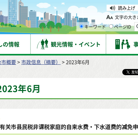
台市
読み上げ
文字の大き
キーワード
ページID
しの情報
観光情報・イベント
台市概要
>
市政信息（摘要）
> 2023年6月
2023年6月
有关市县民税非课税家庭的自来水费・下水道费的减免