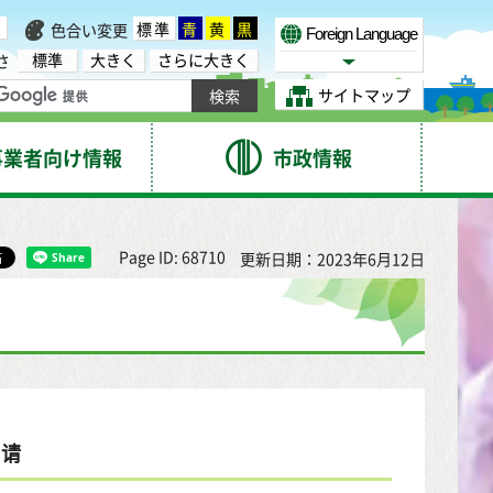
標準
青
黄
黒
色合い変更
Foreign Language
標準
大きく
さらに大きく
さ
Select Language
サイトマップ
事業者向け情報
市政情報
Page ID: 68710
更新日期：2023年6月12日
申请