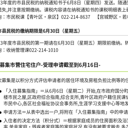
023年度的市县民税的纳税通知书于6月8日（星期四）发送。随
遗失,并注意按期缴纳。课税内容请在纳税通知书的课税明细表上
：市民税课【青叶区・泉区】022-214-8637 【宫城野区・若林区
市县民税的缴纳期限是6月30日（星期五）
023年度市县民税的第一期请在6月30日（星期五）期限前缴纳。
：收纳管理课022-214-1010
募集市营住宅住户-受理申请截至到6月16日-
次募集是以积分方式评估申请者的居住环境及房租负担比例等的住
「入住募集指南」＝从6月6日（星期二）开始,在市政府国分町
楼市民之屋,区政府综合指南,综合支所,青叶区政府户籍住民课仙
市民中心,各区社会福祉协议会事务所,生涯学习支援中心等地
申请方法＝从表中选出一户,将附在「入住募集指南」中的申请
入住者的决定方法（积分式）＝根据家庭成员的住房面积及浴
率,单亲家庭・残疾者家庭等的家庭状况,有没有被要求搬走,