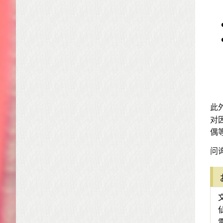
此
对
偶
问询