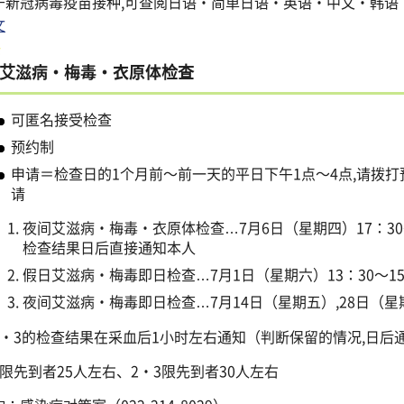
于新冠病毒疫苗接种,可查阅日语・简单日语・英语・中文・韩语
文
艾滋病・梅毒・衣原体检查
可匿名接受检查
预约制
申请＝检查日的1个月前～前一天的平日下午1点～4点,请拨打预约
请
夜间艾滋病・梅毒・衣原体检查…7月6日（星期四）17：30
检查结果日后直接通知本人
假日艾滋病・梅毒即日检查…7月1日（星期六）13：30～15
夜间艾滋病・梅毒即日检查…7月14日（星期五）,28日（星期五
2・3的检查结果在采血后1小时左右通知（判断保留的情况,日后
1限先到者25人左右、2・3限先到者30人左右