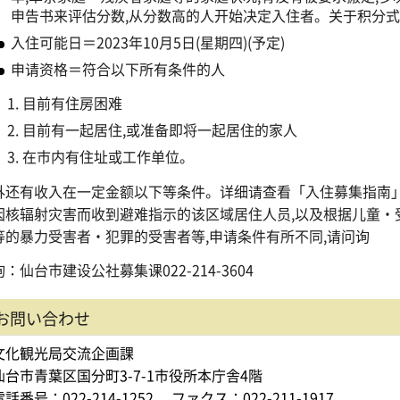
申告书来评估分数,从分数高的人开始决定入住者。关于积分式
入住可能日＝2023年10月5日(星期四)(予定)
申请资格＝符合以下所有条件的人
目前有住房困难
目前有一起居住,或准备即将一起居住的家人
在市内有住址或工作单位。
外还有收入在一定金额以下等条件。详细请查看「入住募集指南
因核辐射灾害而收到避难指示的该区域居住人员,以及根据儿童・
等的暴力受害者・犯罪的受害者等,申请条件有所不同,请问询
：仙台市建设公社募集课022-214-3604
お問い合わせ
文化観光局交流企画課
仙台市青葉区国分町3-7-1市役所本庁舎4階
電話番号：022-214-1252
ファクス：022-211-1917