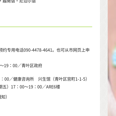
・越南语・尼泊尔语
专用电话090-4478-4641。也可从市网页上申
～19：00／青叶区政府
：00／健康咨询所 兴生馆（青叶区宫町1-1-5）
）17：00～19：00／ARE6楼
通知）