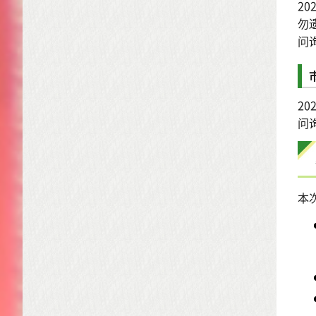
2
勿
问询
2
问询
本