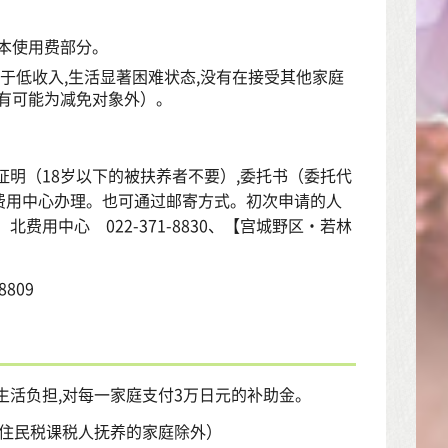
本使用费部分。
于低收入,生活显著困难状态,没有在接受其他家庭
有可能为减免对象外）。
证明（18岁以下的被扶养者不要）,委托书（委托代
费用中心办理。也可通过邮寄方式。初次申请的人
用中心 022-371-8830、【宫城野区・若林
809
生活负担,对每一家庭支付3万日元的补助金。
被住民税课税人抚养的家庭除外）