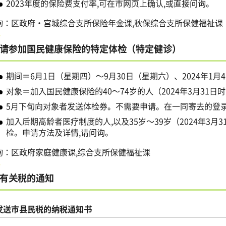
2023年度的保险费支付率,可在市网页上确认,或直接问询。
询：区政府・宫城综合支所保险年金课,秋保综合支所保健福祉课
请参加国民健康保险的特定体检（特定健诊）
期间＝6月1日（星期四）～9月30日（星期六）、2024年1
对象＝加入国民健康保险的40～74岁的人（2024年3月31日
5月下旬向对象者发送体检券。不需要申请。在一同寄去的登
加入后期高龄者医疗制度的人,以及35岁～39岁（2024年3月
检。申请方法及详情,请问询。
询：区政府家庭健康课,综合支所保健福祉课
有关税的通知
发送市县民税的纳税通知书