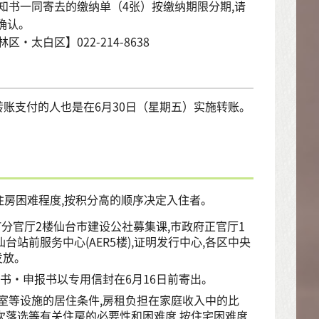
通知书一同寄去的缴纳单（4张）按缴纳期限分期,请
确认。
・太白区】022-214-8638
转账支付的人也是在6月30日（星期五）实施转账。
房困难程度,按积分高的顺序决定入住者。
分官厅2楼仙台市建设公社募集课,市政府正官厅1
台站前服务中心(AER5楼),证明发行中心,各区中央
发放。
书・申报书以专用信封在6月16日前寄出。
室等设施的居住条件,房租负担在家庭收入中的比
多次落选等有关住房的必要性和困难度,按住宅困难度