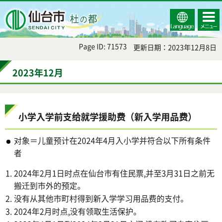
Select
コンテ
仙台市
Language
ンツメ
ニュー
Page ID: 71573
更新日期：2023年12月8日
2023年12月
小学入学前支给就学援助费（新入学用品费）
对象＝儿童预计在2024年4月入小学并符合以下所有条件
者
2024年2月1日时点在仙台市有住民票,并至3月31日之前无
搬迁到市外的预定。
没有从其他市町村得到新入学学习用品费的支付。
2024年2月时点,没有领取生活保护。