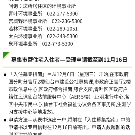
问询：您所居住区的环境事业所
青叶环境事业所 022-277-5300
宫城野环境事业所 022-236-5300
若林环境事业所 022-289-2051
太白环境事业所 022-248-5300
泉环境事业所 022-773-5300
募集市营住宅入住者—受理申请截至到12月16日
「入住募集指南」＝从12月6日（星期三）开始,在市政府
国分町分官厅2楼仙台市建设公社募集课,市政府正官厅2楼
市政信息中心,区政府综合指南,综合支所,青叶区区政府户
籍住民课仙台站前服务中心（AER 5楼）,证明发行中心,各
区中央市民中心,仙台市社会福祉协议会各区事务所,生涯学
习支援中心等地发放。
申请方法＝从表中选出一户,将附在「入住募集指南」中的
申请书以专用信封在12月16日前寄出。申请人数超额的话
则采取抽签方式。