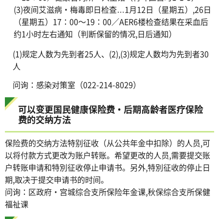
(3)夜间艾滋病・梅毒即日检查…1月12日（星期五）,26日
（星期五）17：00～19：00／AER6楼检查结果在采血后
约1小时左右通知（判断保留的情况,日后通知）
(1)规定人数为先到者25人、(2),(3)规定人数均为先到者30
人
问询：感染对策室（022-214-8029）
可以变更国民健康保险费・后期高龄者医疗保险
费的交纳方法
保险费的交纳方法特别征收（从公共年金中扣除）的人员,可
以将付款方式更改为账户转账。希望更改的人员,需要提交账
户转账申请和特別征收停止申请书。另外,特別征收的停止日
期,取决于提交申请书的时间。
问询：区政府・宫城综合支所保险年金课,秋保综合支所保健
福祉课