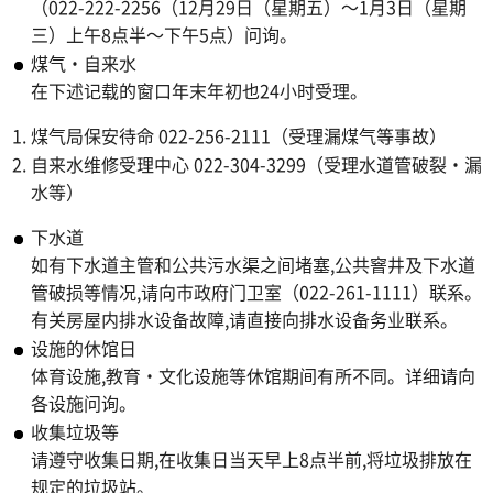
（022-222-2256（12月29日（星期五）～1月3日（星期
三）上午8点半～下午5点）问询。
煤气・自来水
在下述记载的窗口年末年初也24小时受理。
煤气局保安待命 022-256-2111（受理漏煤气等事故）
自来水维修受理中心 022-304-3299（受理水道管破裂・漏
水等）
下水道
如有下水道主管和公共污水渠之间堵塞,公共窨井及下水道
管破损等情况,请向市政府门卫室（022-261-1111）联系。
有关房屋内排水设备故障,请直接向排水设备务业联系。
设施的休馆日
体育设施,教育・文化设施等休馆期间有所不同。详细请向
各设施问询。
收集垃圾等
请遵守收集日期,在收集日当天早上8点半前,将垃圾排放在
规定的垃圾站。