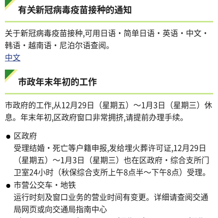
有关新冠病毒疫苗接种的通知
关于新冠病毒疫苗接种,可用日语・简单日语・英语・中文・
韩语・越南语・尼泊尔语查阅。
中文
市政年末年初的工作
市政府的工作,从12月29日（星期五）～1月3日（星期三）休
息。年末年初,区政府窗口非常拥挤,请提前办理手续。
区政府
受理结婚・死亡等户籍申报,发给埋火葬许可证,12月29日
（星期五）～1月3日（星期三）也在区政府・综合支所门
卫室24小时（秋保综合支所上午8点半～下午8点）受理。
市营公交车・地铁
运行时刻及窗口业务的营业时间有变更。详细请查阅交通
局网页或向交通局指南中心