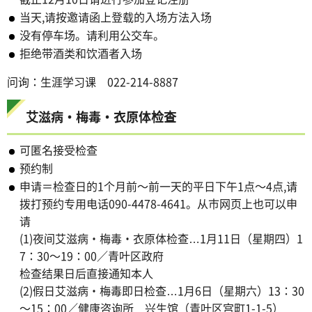
当天,请按邀请函上登载的入场方法入场
没有停车场。请利用公交车。
拒绝带酒类和饮酒者入场
问询：生涯学习课 022-214-8887
艾滋病・梅毒・衣原体检查
可匿名接受检查
预约制
申请＝检查日的1个月前～前一天的平日下午1点～4点,请
拨打预约专用电话090-4478-4641。从市网页上也可以申
请
(1)夜间艾滋病・梅毒・衣原体检查…1月11日（星期四）1
7：30～19：00／青叶区政府
检查结果日后直接通知本人
(2)假日艾滋病・梅毒即日检查…1月6日（星期六）13：30
～15：00／健康咨询所 兴生馆（青叶区宫町1-1-5）