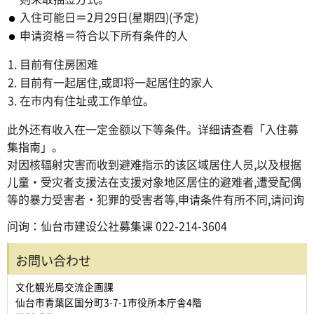
入住可能日＝2月29日(星期四)(予定)
申请资格＝符合以下所有条件的人
目前有住房困难
目前有一起居住,或即将一起居住的家人
在市内有住址或工作单位。
此外还有收入在一定金额以下等条件。详细请查看「入住募
集指南」。
对因核辐射灾害而收到避难指示的该区域居住人员,以及根据
儿童・受灾者支援法在支援对象地区居住的避难者,遭受配偶
等的暴力受害者・犯罪的受害者等,申请条件有所不同,请问询
问询：仙台市建设公社募集课 022-214-3604
お問い合わせ
文化観光局交流企画課
仙台市青葉区国分町3-7-1市役所本庁舎4階