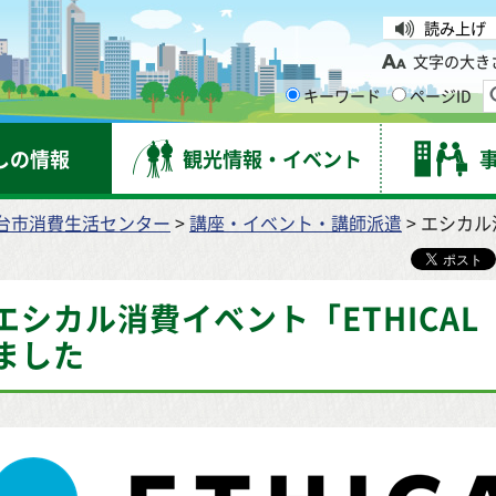
台市
読み上げ
文字の大き
キーワード
ページID
しの情報
観光情報・イベント
台市消費生活センター
>
講座・イベント・講師派遣
> エシカル
エシカル消費イベント「ETHICAL
ました