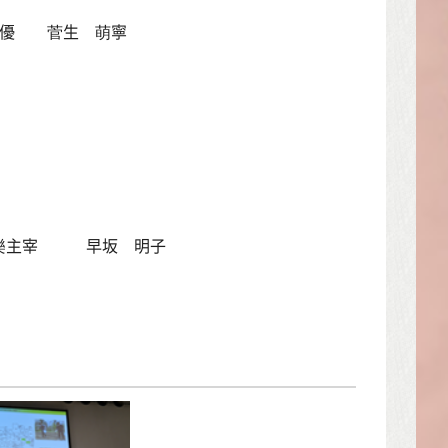
 未優 菅生 萌寧
具樂主宰 早坂 明子