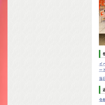
イ
ー
当
令