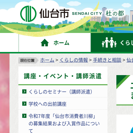
仙
ホーム
くら
ホーム
>
くらしの情報
>
手続きと相談
>
仙
講座・イベント・講師派遣
くらしのセミナー（講師派遣）
学校への出前講座
令和7年度「仙台市消費者川柳」
の募集結果および入賞作品につい
て