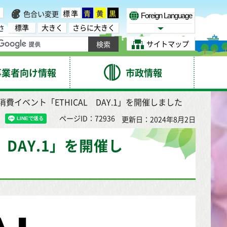
標準
青
黄
黒
色合い変更
Foreign Language
標準
大きく
さらに大きく
さ
Select Language
サイトマップ
事業者向け情報
市政情報
消費イベント「ETHICAL DAY.1」を開催しました
ページID：72936
更新日：2024年8月2日
 DAY.1」を開催し