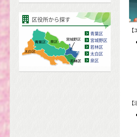
区役所から探す
【
青葉区
宮城野区
若林区
太白区
泉区
【