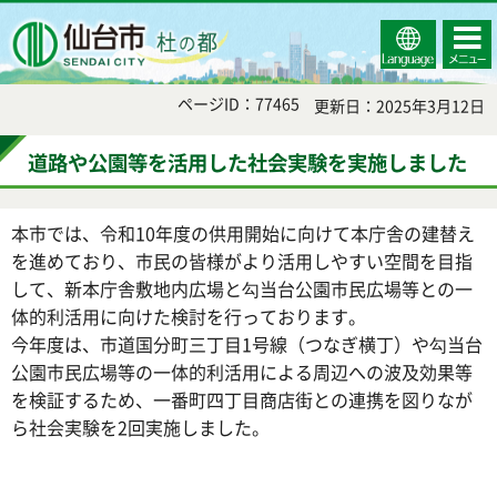
Select
コンテ
仙台市
Language
ンツメ
ニュー
ページID：77465
更新日：2025年3月12日
道路や公園等を活用した社会実験を実施しました
本市では、令和10年度の供用開始に向けて本庁舎の建替え
を進めており、市民の皆様がより活用しやすい空間を目指
して、新本庁舎敷地内広場と勾当台公園市民広場等との一
体的利活用に向けた検討を行っております。
今年度は、市道国分町三丁目1号線（つなぎ横丁）や勾当台
公園市民広場等の一体的利活用による周辺への波及効果等
を検証するため、一番町四丁目商店街との連携を図りなが
ら社会実験を2回実施しました。