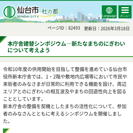
Select
コンテ
仙台市
Language
ンツメ
ニュー
ページID：82493
更新日：2026年3月18日
本庁舎建替シンポジウム―新たなまちのにぎわい
について考えよう
令和10年度の供用開始を目指して整備を進めている仙台市
役所新本庁舎では、1・2階や敷地内広場等において市民や
来街者のみなさまが日常的に利用できる機能を設け、周辺
エリアとのにぎわいの相互波及やまちの回遊性向上を図る
こととしています。
新本庁舎の整備を契機としたまちの活性化について、参加
者のみなさんとともに考えるシンポジウムを開催しまし
た。