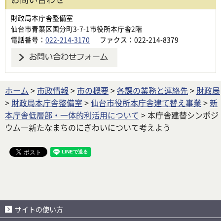
財政局本庁舎整備室
仙台市青葉区国分町3-7-1市役所本庁舎2階
電話番号：
022-214-3170
ファクス：022-214-8379
ホーム
>
市政情報
>
市の概要
>
各課の業務と連絡先
>
財政局
>
財政局本庁舎整備室
>
仙台市役所本庁舎建て替え事業
>
新
本庁舎低層部・一体的利活用について
> 本庁舎建替シンポジ
ウム―新たなまちのにぎわいについて考えよう
サイトの使い方