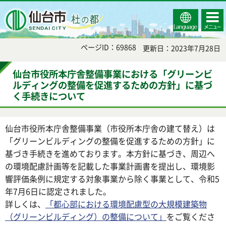
Select
コンテ
仙台市
Language
ンツメ
ニュー
ページID：69868
更新日：2023年7月28日
仙台市役所本庁舎整備事業における「グリーンビ
ルディングの整備を促進するための方針」に基づ
く手続きについて
仙台市役所本庁舎整備事業（市役所本庁舎の建て替え）は
「グリーンビルディングの整備を促進するための方針」に
基づき手続きを進めております。本方針に基づき、周辺へ
の環境配慮計画等を記載した事業計画書を提出し、環境影
響評価条例に規定する対象事業から除く事業として、令和5
年7月6日に認定されました。
詳しくは、
「都心部における環境配慮型の大規模建築物
（グリーンビルディング）の整備について」
をご覧くださ