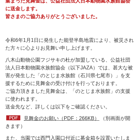
集まった見舞金は、公益社団法人日本動物園水族館協会
に送金します。
皆さまのご協力ありがとうございました。
令和6年1月1日に発生した能登半島地震により、被災され
た方々に心よりお見舞い申し上げます。
八木山動物公園フジサキの杜が加盟している、公益社団
法人日本動物園水族館協会（以下JAZA）では、甚大な被
害が発生した「のとじま水族館（石川県七尾市）」を支
援するために見舞金の受け付けを行っております。
ご協力頂きました見舞金は、「のとじま水族館」の支援
に使われます。
送金先など、詳しくは以下をご確認ください。
見舞金のお願い（PDF：266KB）
（別画面が開
きます）
また、当園では西門入園口付近に募金箱を設置いたしま