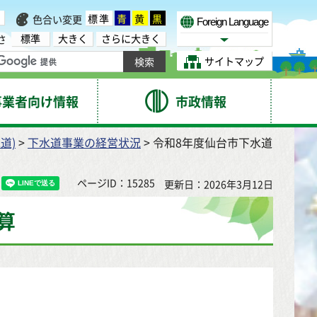
標準
青
黄
黒
色合い変更
Foreign Language
標準
大きく
さらに大きく
さ
Select Language
サイトマップ
事業者向け情報
市政情報
道)
>
下水道事業の経営状況
> 令和8年度仙台市下水道
ページID：15285
更新日：2026年3月12日
算