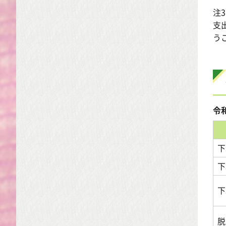
注
支
う
令
下
下
下
脱