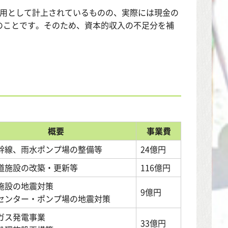
費用として計上されているものの、実際には現金の
のことです。そのため、資本的収入の不足分を補
概要
事業費
幹線、雨水ポンプ場の整備等
24億円
道施設の改築・更新等
116億円
施設の地震対策
9億円
センター・ポンプ場の地震対策
ガス発電事業
33億円