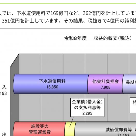
入では、下水道使用料で169億円など、362億円を計上してい
、351億円を計上しています。その結果、税抜きで4億円の純