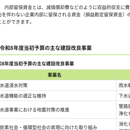
3 内部留保資金とは、減価償却費などのように収益的収支に
出を伴わない企業内部に留保される資金（損益勘定留保資金）
ことができます。
令和8年度当初予算の主な建設改良事業
和8年度当初予算の主な建設改良事業
事業名
水道浸水対策
雨水
水道機能の適正な維持
下水
管路
水道事業における地震対策の推進
浄化
消化
炭素社会・循環型社会の実現に向けた取り組み