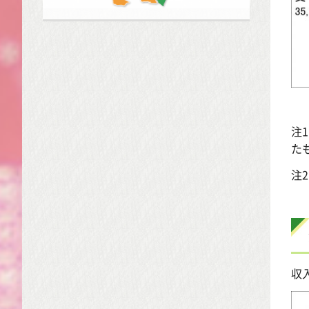
注
た
注
収