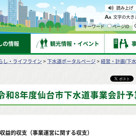
台市
読み上げ
文字の大き
キーワード
ページID
しの情報
観光情報・イベント
らし・ライフライン
>
下水道ポータルページ
>
経営・計画(下水
令和8年度仙台市下水道事業会計予
収益的収支（事業運営に関する収支）