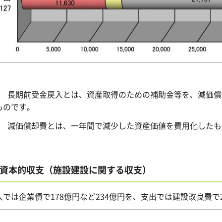
1 長期前受金戻入とは、資産取得のための補助金等を、減価
ものです。
2 減価償却費とは、一年間で減少した資産価値を費用化したも
資本的収支（施設建設に関する収支）
入では企業債で178億円など234億円を、支出では建設改良費で