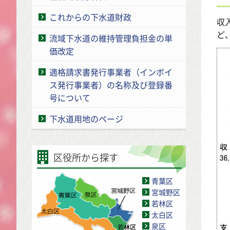
これからの下水道財政
収
ど
流域下水道の維持管理負担金の単
価改定
適格請求書発行事業者（インボイ
ス発行事業者）の名称及び登録番
号について
下水道用地のページ
区役所から探す
青葉区
宮城野区
若林区
太白区
泉区