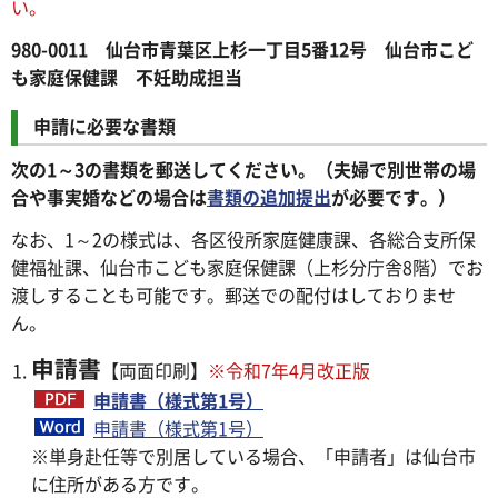
い。
980-0011 仙台市青葉区上杉一丁目5番12号 仙台市こど
も家庭保健課 不妊助成担当
申請に必要な書類
次の1～3の書類を郵送してください。（夫婦で別世帯の場
合や事実婚などの場合は
書類の追加提出
が必要です。）
なお、1～2の様式は、各区役所家庭健康課、各総合支所保
健福祉課、仙台市こども家庭保健課（上杉分庁舎8階）でお
渡しすることも可能です。郵送での配付はしておりませ
ん。
申請書
【両面印刷】
※令和7年4月改正版
申請書（様式第1号）
申請書（様式第1号）
※単身赴任等で別居している場合、「申請者」は仙台市
に住所がある方です。