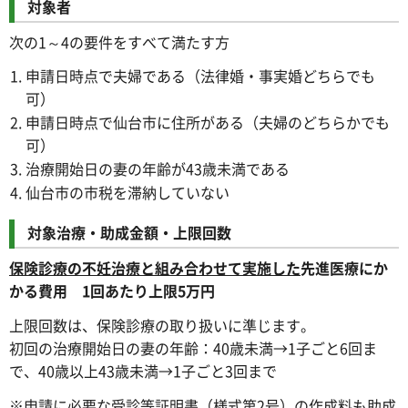
対象者
次の1～4の要件をすべて満たす方
申請日時点で夫婦である（法律婚・事実婚どちらでも
可）
申請日時点で仙台市に住所がある（夫婦のどちらかでも
可）
治療開始日の妻の年齢が43歳未満である
仙台市の市税を滞納していない
対象治療・助成金額・上限回数
保険診療の不妊治療と組み合わせて実施した
先進医療にか
かる費用 1回あたり上限5万円
上限回数は、保険診療の取り扱いに準じます。
初回の治療開始日の妻の年齢：40歳未満→1子ごと6回ま
で、40歳以上43歳未満→1子ごと3回まで
※申請に必要な受診等証明書（様式第2号）の作成料も助成