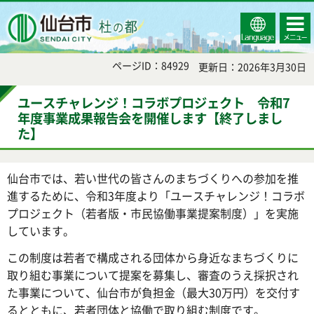
Select
コンテ
仙台市
Language
ンツメ
ニュー
ページID：84929
更新日：2026年3月30日
ユースチャレンジ！コラボプロジェクト 令和7
年度事業成果報告会を開催します【終了しまし
た】
仙台市では、若い世代の皆さんのまちづくりへの参加を推
進するために、令和3年度より「ユースチャレンジ！コラボ
プロジェクト（若者版・市民協働事業提案制度）」を実施
しています。
この制度は若者で構成される団体から身近なまちづくりに
取り組む事業について提案を募集し、審査のうえ採択され
た事業について、仙台市が負担金（最大30万円）を交付す
るとともに、若者団体と協働で取り組む制度です。