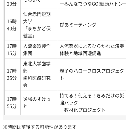
20分
―みんなでつなGO!健康バトン―
仙台赤門短期
16時
大学
ぴあミーティング
40分
「まちかど保
健室」
17時
人流楽器製作
人流楽器によるひらかれた演奏
15分
集団
体験と地域回遊促進
東北大学歯学
17時
部
親子のハローフロスプロジェク
35分
歯科医療研究
ト
会
持てる！使える！きみだけの災
17時
災強のすけっ
強バック
55分
と
―教材化プロジェクト―
※時間は前後する可能性があります