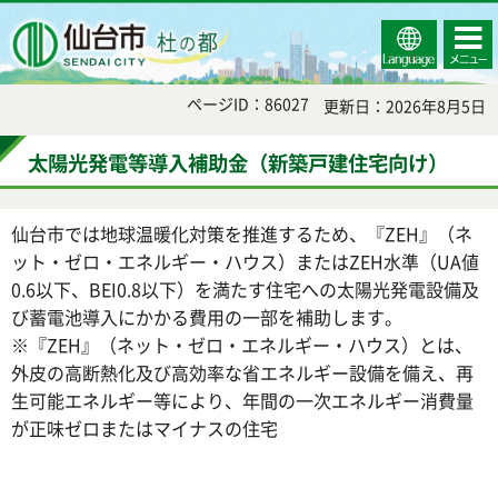
Select
コンテ
仙台市
Language
ンツメ
ニュー
ページID：86027
更新日：2026年8月5日
太陽光発電等導入補助金（新築戸建住宅向け）
仙台市では地球温暖化対策を推進するため、『ZEH』（ネ
ット・ゼロ・エネルギー・ハウス）またはZEH水準（UA値
0.6以下、BEI0.8以下）を満たす住宅への太陽光発電設備及
び蓄電池導入にかかる費用の一部を補助します。
※『ZEH』（ネット・ゼロ・エネルギー・ハウス）とは、
外皮の高断熱化及び高効率な省エネルギー設備を備え、再
生可能エネルギー等により、年間の一次エネルギー消費量
が正味ゼロまたはマイナスの住宅