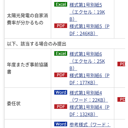
様式第1号別紙5
（エクセル：19K
太陽光発電の自家消
B）
費率が分かるもの
様式第1号別紙5（P
DF：246KB）
以下、該当する場合のみ提出
様式第1号別紙6
（エクセル：25K
年度またぎ事前協議
B）
書
様式第1号別紙6（P
DF：177KB）
様式第1号別紙4
（ワード：22KB）
委任状
様式第1号別紙4（P
DF：132KB）
参考様式（ワード：