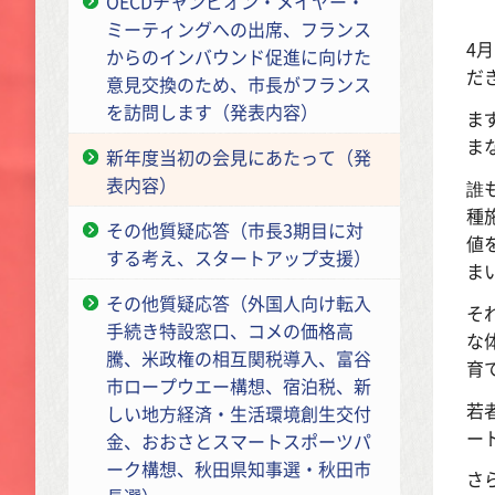
OECDチャンピオン・メイヤー・
ミーティングへの出席、フランス
4
からのインバウンド促進に向けた
だ
意見交換のため、市長がフランス
を訪問します（発表内容）
ま
ま
新年度当初の会見にあたって（発
表内容）
誰
種
その他質疑応答（市長3期目に対
値
する考え、スタートアップ支援）
ま
その他質疑応答（外国人向け転入
そ
手続き特設窓口、コメの価格高
な
騰、米政権の相互関税導入、富谷
育
市ロープウエー構想、宿泊税、新
若
しい地方経済・生活環境創生交付
ー
金、おおさとスマートスポーツパ
ーク構想、秋田県知事選・秋田市
さ