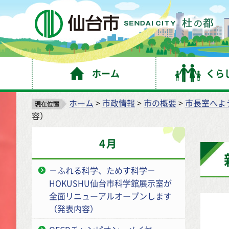
仙
ホーム
くら
ホーム
>
市政情報
>
市の概要
>
市長室へよ
容）
4月
－ふれる科学、ためす科学－
HOKUSHU仙台市科学館展示室が
全面リニューアルオープンします
（発表内容）