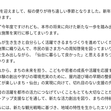
月を迎えまして、桜の便りが待ち遠しい季節となりました。新
きます。
ず今年度ですけれども、本市の将来に向けた新たな一歩を踏み
な施策を実行に移してまいります。
もが生き生きと自分らしく活躍できるまちづくりを進めていく
施策に織り込んで、市民の皆さま方への周知啓発を図ってまい
を生み出しながら、「仙台に暮らして良かった」と思えるまち
いります。
れから、まちの未来を担う、こどもや若者の成長や活躍を応援
体験の創出や学びの環境充実のために、屋内遊び場の早期の整
てが楽しいまち・仙台」の実現に向けて、切れ目のない支援の
者の活躍を都市の活力につなげていくこともとても大切なこと
トアップ支援などを通して、新たな活力創出を図り、まちの持
らには、新たな観光戦略に基づき、地域の特性を生かしたエリ