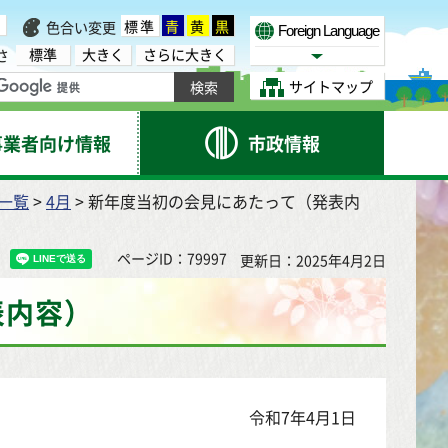
標準
青
黄
黒
色合い変更
Foreign Language
標準
大きく
さらに大きく
さ
Select Language
サイトマップ
事業者向け情報
市政情報
）一覧
>
4月
> 新年度当初の会見にあたって（発表内
ページID：79997
更新日：2025年4月2日
表内容）
令和7年4月1日