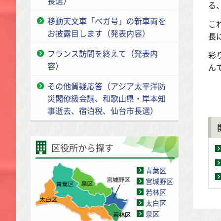
長選）
る
移動天文車「ベガ号」の新車両を
こ
お披露目します（発表内容）
長
フランス訪問を終えて（発表内
彩
容）
ん
その他質疑応答（アジア太平洋防
災閣僚級会議、和歌山県・岸本知
事逝去、宿泊税、仙台市長選）
区役所から探す
青葉区
宮城野区
若林区
太白区
泉区