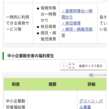
保育所等
・保育所等の一時
の一時預
一時的に利用
預かり
各ホ
かり
できる保育サ
・休日保育
てい
休日保育
ービス等
・病児・病後児保
い合
病児・病
育
後児保育
中小企業勤労者の福利厚生
画面サイズで表示
制度
概要
詳細
中小企業勤
グリーン・パ
労者福祉推
ル事業