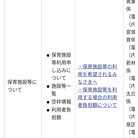
青葉
係
（電話
（内線
宮城
育係
（電話
保育施設
（内線
等利用申
若林
・保育施設等の利
し込みに
係
用を希望されるみ
ついて
（電話
保育施設等に
なさまへ
（内線
施設等一
ついて
・保育施設等を利
太白
覧
用する場合の利用
係
空枠情報
者負担額について
（電話
利用者負
（内線
担額
泉区
（電話