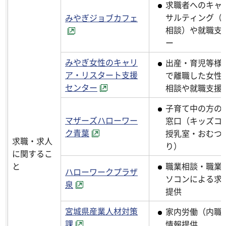
求職者へのキャ
サルティング（
みやぎジョブカフェ
相談）や就職支
ー
みやぎ女性のキャリ
出産・育児等様
ア・リスタート支援
で離職した女性
センター
相談や就職支援
子育て中の方の
マザーズハローワー
窓口（キッズコ
ク青葉
授乳室・おむつ
求職・求人
り）
に関するこ
と
職業相談・職業
ハローワークプラザ
ソコンによる求
泉
提供
宮城県産業人材対策
家内労働（内職
課
情報提供