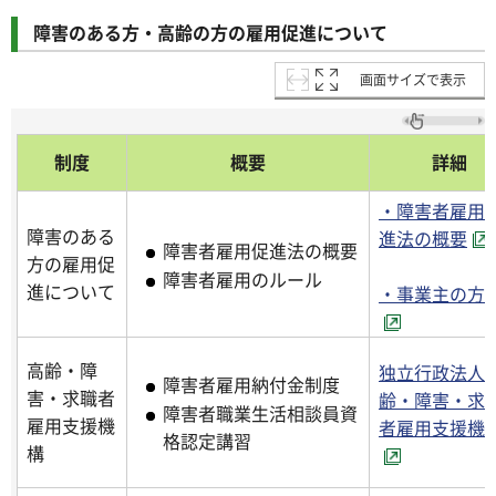
障害のある方・高齢の方の雇用促進について
画面サイズで表示
制度
概要
詳細
・障害者雇用
障害のある
進法の概要
障害者雇用促進法の概要
方の雇用促
障害者雇用のルール
進について
・事業主の方
高齢・障
独立行政法人
障害者雇用納付金制度
害・求職者
齢・障害・求
障害者職業生活相談員資
雇用支援機
者雇用支援機
格認定講習
構