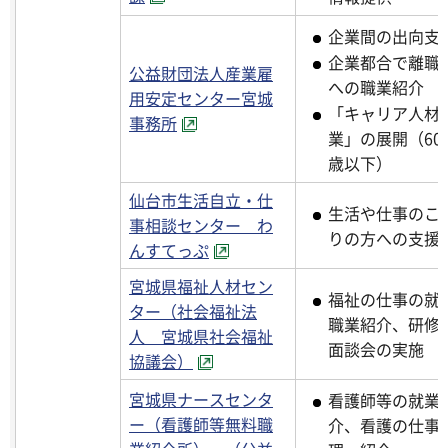
企業間の出向支
企業都合で離職
公益財団法人産業雇
への職業紹介
用安定センター宮城
「キャリア人材
事務所
業」の展開（60
歳以下）
仙台市生活自立・仕
生活や仕事のこ
事相談センター わ
りの方への支援
んすてっぷ
宮城県福祉人材セン
福祉の仕事の就
ター（社会福祉法
職業紹介、研修
人 宮城県社会福祉
面談会の実施
協議会）
宮城県ナースセンタ
看護師等の就業
ー（看護師等無料職
介、看護の仕事