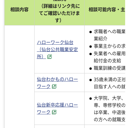
（詳細はリンク先に
相談内容
相談可能内容・主
てご確認いただけま
す）
求職者への職業
業紹介
ハローワーク仙台
事業主からの求
（仙台公共職業安定
失業者への雇用
所）
給付金の支給
職業訓練の受講
仙台わかものハロー
35歳未満の正社
ワーク
目指す人への就
大学院、大学、
仙台新卒応援ハロー
専、専修学校の
ワーク
は卒業、中退後
の方への就職支