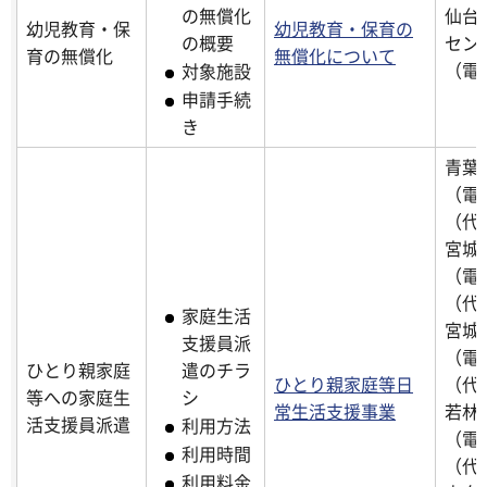
仙台
の無償化
幼児教育・保
幼児教育・保育の
セン
の概要
育の無償化
無償化について
（電話
対象施設
申請手続
き
青葉
（電話
（代
宮城
（電話
（代
家庭生活
宮城
支援員派
（電話
ひとり親家庭
遣のチラ
ひとり親家庭等日
（代
等への家庭生
シ
常生活支援事業
若林
活支援員派遣
利用方法
（電話
利用時間
（代
利用料金