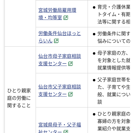
育児・介護休業
宮城労働局雇用環
トタイム・有期
境・均等室
法等に関する相
労働条件仙台ほっと
労働条件に関す
らいん
悩みについての
母子家庭の方、
仙台市母子家庭相談
を対象とした就
支援センター
就業情報提供等
父子家庭世帯を
仙台市父子家庭相談
た、子育てや生
ひとり親家
支援センター
般、就業につい
庭の労働に
談
関すること
ひとり親家庭の
寡婦の方を対象
宮城県母子・父子福
業紹介や就業支
祉センター