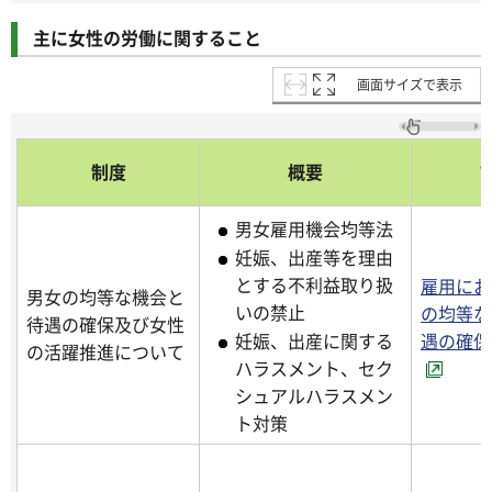
主に女性の労働に関すること
画面サイズで表示
制度
概要
男女雇用機会均等法
妊娠、出産等を理由
とする不利益取り扱
雇用にお
男女の均等な機会と
いの禁止
の均等な
待遇の確保及び女性
遇の確保
妊娠、出産に関する
の活躍推進について
ハラスメント、セク
シュアルハラスメン
ト対策