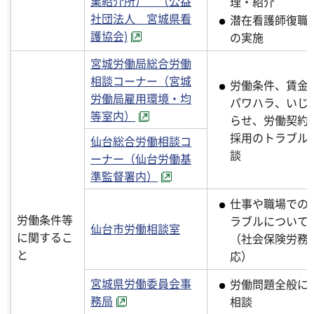
業紹介所） （公益
理・紹
社団法人 宮城県看
潜在看護師復職
護協会)
の実施
宮城労働局総合労働
相談コーナー（宮城
労働条件、賃金
労働局雇用環境・均
パワハラ、いじ
等室内）
らせ、労働契約
採用のトラブル
仙台総合労働相談コ
談
ーナー（仙台労働基
準監督署内）
仕事や職場での
労働条件等
ラブルについて
仙台市労働相談室
に関するこ
（社会保険労務
と
応）
宮城県労働委員会事
労働問題全般に
務局
相談