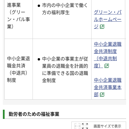
進事業
市内の中小企業で働く
（グリー
グリーン・パ
方の福利厚生
ン・パル事
ルホームペー
業）
ジ
中小企業退職
金共済制度
中小企業退
（中退共制
中小企業の事業主が従
職金共済
度）
業員の退職金を計画的
（中退共）
に準備できる国の退職
制度
中小企業退職
金制度
金共済事業本
部
勤労者のための福祉事業
画面サイズで表示