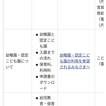
（内線
宮城
育給
（電話
（内
幼稚園と
認定こど
も園
入園まで
幼稚園・認定
幼稚園・認定こど
こど
の流れ
こども園につ
も園の利用を希望
（電話
保育料、
いて
されるみなさまへ
利用料
申請書の
ダウンロ
ード
幼児教
育・保育