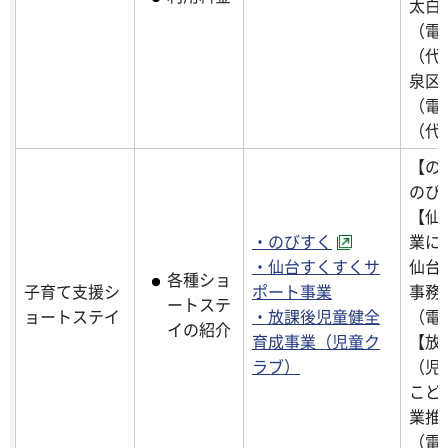
太白
（電話
（代
泉区
（電話
（代
【の
のび
【仙
・のびすく
業に
・仙台すくすくサ
仙台
各種ショ
子育て支援シ
ポート事業
事務
ートステ
ョートステイ
・放課後児童健全
（電話
イの紹介
育成事業（児童ク
【放
ラブ）
（児
こど
業推
（電話