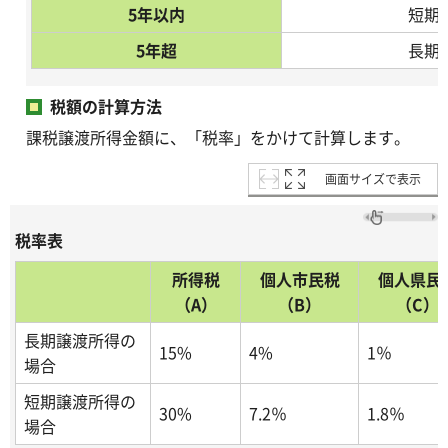
5年以内
短期
5年超
長期
税額の計算方法
課税譲渡所得金額に、「税率」をかけて計算します。
画面サイズで表示
税率表
所得税
個人市民税
個人県民
（A）
（B）
（C）
長期譲渡所得の
15%
4%
1％
場合
短期譲渡所得の
30%
7.2％
1.8％
場合