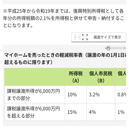
※平成25年から令和19年までは、復興特別所得税として各
年分の所得税額の2.1％を所得税と併せて申告・納付するこ
とになります。
画面サイズで表示
マイホームを売ったときの軽減税率表（譲渡の年の1月1日に
超えるものに限ります）
所得税
個人市民税
個人
（A）
（B）
（
課税譲渡所得が6,000万円
10%
3.2％
0.8％
までの部分
課税譲渡所得が6,000万円
15%
4％
1％
を超える部分