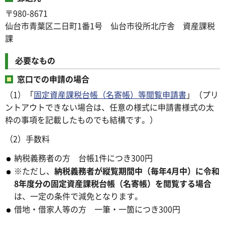
〒980-8671
仙台市青葉区二日町1番1号 仙台市役所北庁舎 資産課税
課
必要なもの
窓口での申請の場合
（1）「
固定資産課税台帳（名寄帳）等閲覧申請書
」（プリ
ントアウトできない場合は、任意の様式に申請書様式の太
枠の事項を記載したものでも結構です。）
（2）手数料
納税義務者の方 台帳1件につき300円
※ただし、
納税義務者が縦覧期間中（毎年4月中）に令和
8年度分の固定資産課税台帳（名寄帳）を閲覧する場合
は、一定の条件で減免となります。
借地・借家人等の方 一筆・一箇につき300円