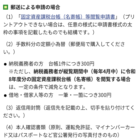
郵送による申請の場合
（1）「
固定資産課税台帳（名寄帳）等閲覧申請書
」（プリ
ントアウトできない場合は、任意の様式に申請書様式の太
枠の事項を記載したものでも結構です。）
（2）手数料分の定額小為替（郵便局で購入してくださ
い。）
納税義務者の方 台帳1件につき300円
※ただし、
納税義務者が縦覧期間中（毎年4月中）に令和
8年度分の固定資産課税台帳（名寄帳）を閲覧する場合
は、一定の条件で減免となります。
借地・借家人等の方 一筆・一箇につき300円
（3）返信用封筒（返信先を記載の上、切手を貼り付けてく
ださい。）
（4）本人確認書類（原則、運転免許証、マイナンバーカー
ド又はパスポートなど官公署発行の写真付きのもの）