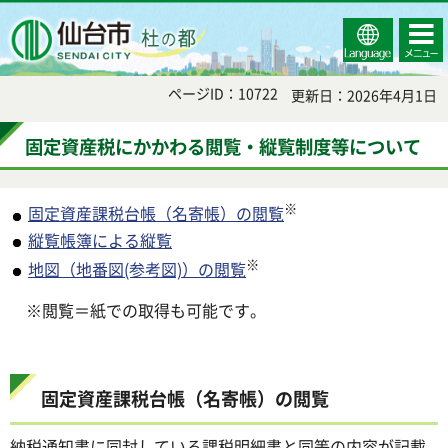
Select
コンテ
仙台市
Language
ンツメ
ニュー
ページID：10722
更新日：2026年4月1日
固定資産税にかかわる閲覧・縦覧制度等について
※
固定資産課税台帳（名寄帳）の閲覧
縦覧帳簿による縦覧
※
地図（地番図(参考図)）の閲覧
※閲覧＝紙での取得も可能です。
固定資産課税台帳（名寄帳）の閲覧
納税通知書に同封している課税明細書と同等の内容が記載