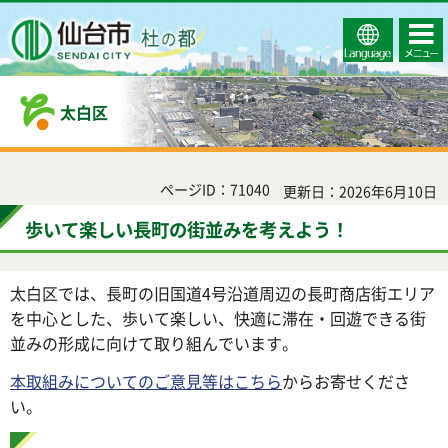
Select
コンテ
仙台市
Language
ンツメ
ニュー
太白区
ページID：71040
更新日：2026年6月10日
歩いて楽しい長町の街並みを考えよう！
太白区では、長町の旧国道4号沿道周辺の長町商店街エリア
を中心とした、歩いて楽しい、快適に滞在・回遊できる街
並みの形成に向けて取り組んでいます。
本取組みについてのご意見等はこちら
からお寄せくださ
い。