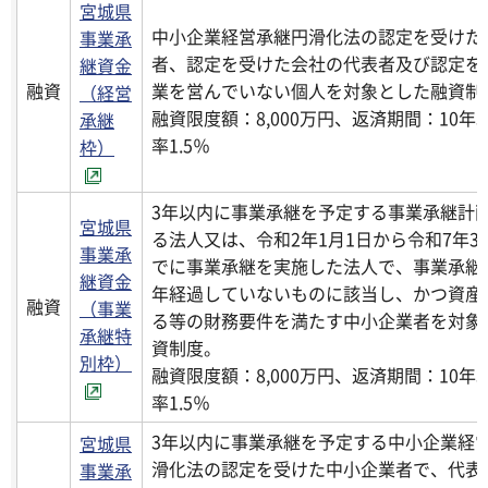
宮城県
中小企業経営承継円滑化法の認定を受けた
事業承
者、認定を受けた会社の代表者及び認定を
継資金
融資
業を営んでいない個人を対象とした融資制
（経営
融資限度額：8,000万円、返済期間：10年
承継
率1.5％
枠）
3年以内に事業承継を予定する事業承継計
宮城県
る法人又は、令和2年1月1日から令和7年3
事業承
でに事業承継を実施した法人で、事業承継
継資金
年経過していないものに該当し、かつ資産
融資
（事業
る等の財務要件を満たす中小企業者を対象
承継特
資制度。
別枠）
融資限度額：8,000万円、返済期間：10年
率1.5％
3年以内に事業承継を予定する中小企業経
宮城県
滑化法の認定を受けた中小企業者で、代表
事業承