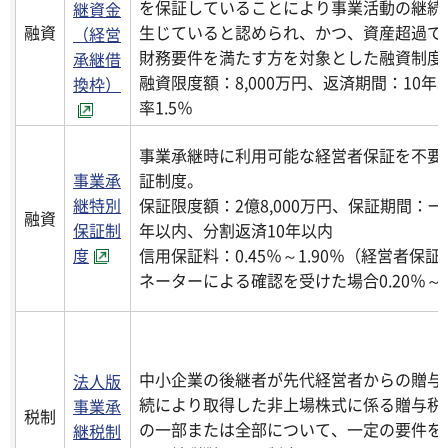
を保証していることにより事業活動の継続
継資金
融資
生じていると認められ、かつ、資産超過で
（経営
財務要件を満たす方を対象とした融資制度
承継借
融資限度額：8,000万円、返済期間：10年
換枠）
率1.5％
事業承継時に利用可能な経営者保証を不要
事業承
証制度。
継特別
保証限度額：2億8,000万円、保証期間：一
融資
保証制
年以内、分割返済10年以内
度
信用保証料：0.45％～1.90％（経営者保
ネーターによる確認を受けた場合0.20％～1
中小企業の後継者が先代経営者からの贈与
法人版
続により取得した非上場株式に係る贈与税
事業承
税制
の一部または全部について、一定の要件を
継税制