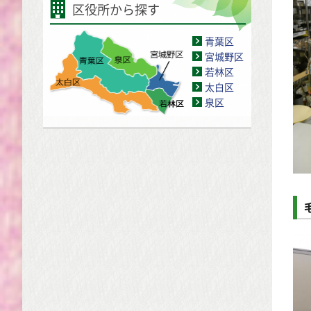
区役所から探す
青葉区
宮城野区
若林区
太白区
泉区