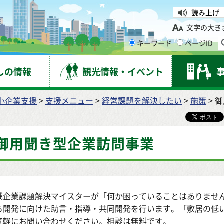
台市
読み上げ
文字の大き
キーワード
ページID
しの情報
観光情報・イベント
小企業支援
>
支援メニュー
>
経営課題を解決したい
>
施策
> 
御用聞き型企業訪問事業
域企業課題解決マイスターが「何か困っていることはありませ
ら開発に向けた助言・指導・共同開発を行います。「敷居の低
気軽にお問い合わせください。相談は無料です。