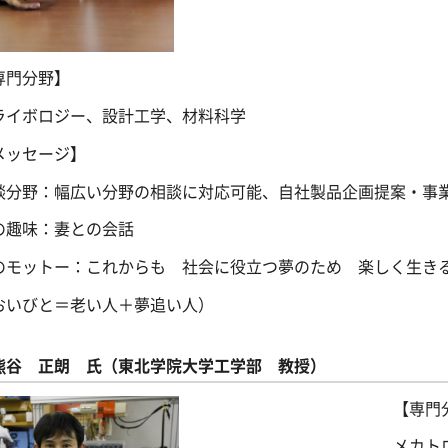
専門分野】
ライボロジー、設計工学、材料科学
メッセージ】
談分野：幅広い分野の相談に対応可能、自社製品企画提案・事
の趣味：妻との会話
のモットー：これからも 社会に役立つ夢のため 楽しく生き
おいびと＝老い人＋夢追い人）
熊谷 正朗 氏（東北学院大学工学部 教授）
【専門
メカト