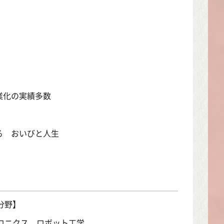
業化の実績多数
る おいびと人生
分野】
ロニクス、ロボット工学