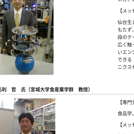
【メッ
仙台生
もたず
段のテ
広く触
いエン
できる
ニクス
毛利 哲 氏（宮城大学食産業学群 教授）
【専門
食品学
【メッ