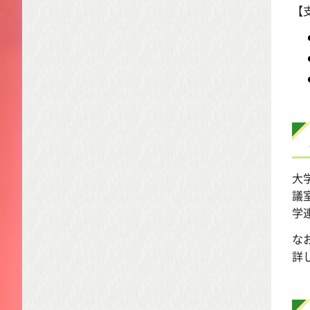
【
大
議
学
な
詳