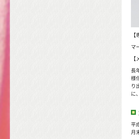
【
マ
【
長
様
り
に
平
月