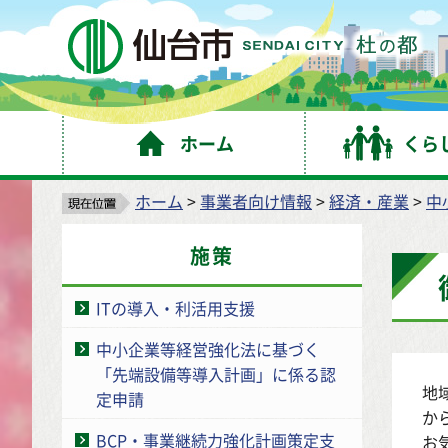
仙
ホーム
くら
ホーム
>
事業者向け情報
>
経済・産業
>
中
施策
ITの導入・利活用支援
中小企業等経営強化法に基づく
「先端設備等導入計画」に係る認
地
定申請
か
BCP・事業継続力強化計画策定支
お