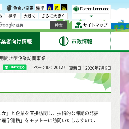
標準
青
黄
黒
色合い変更
Foreign Language
標準
大きく
さらに大きく
さ
Select Language
サイトマップ
事業者向け情報
市政情報
御用聞き型企業訪問事業
ページID：20127
更新日：2026年7月6日
んか」と企業を直接訪問し、技術的な課題の発掘
い産学連携」をモットーに訪問いたしますので、