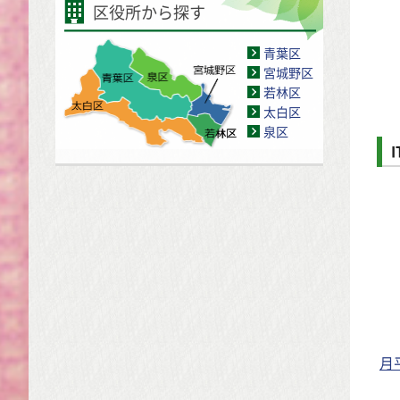
区役所から探す
青葉区
宮城野区
若林区
太白区
泉区
月