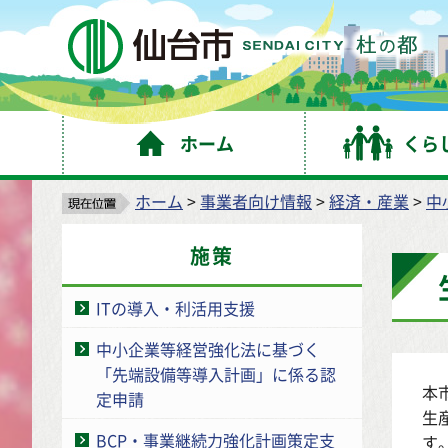
仙
ホーム
くら
ホーム
>
事業者向け情報
>
経済・産業
>
中
施策
ITの導入・利活用支援
中小企業等経営強化法に基づく
「先端設備等導入計画」に係る認
本
定申請
生
BCP・事業継続力強化計画策定支
す