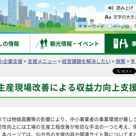
台市
読み上げ
文字の大き
キーワード
ページID
しの情報
観光情報・イベント
小企業支援
>
支援メニュー
>
経営課題を解決したい
>
施策
> 
生産現場改善による収益力向上支
市では物価高騰等の影響により、中小事業者の事業環境が厳し
産性向上には工場の生産工程改善が有効な手法の一つと考え、
。本ページでは、仙台市の支援内容や関連サイト等についてま