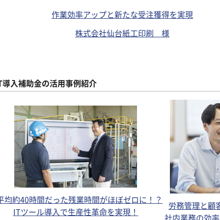
作業効率アップと新たな受注獲得を実現
株式会社仙台紙工印刷 様
IT導入補助金の活用事例紹介
平均約40時間だった残業時間がほぼゼロに！？
労務管理と顧
ITツール導入で生産性革命を実現！
社内業務の効率