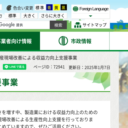
標準
青
黄
黒
色合い変更
Foreign Language
標準
大きく
さらに大きく
さ
Select Language
サイトマップ
事業者向け情報
市政情報
生産現場改善による収益力向上支援事業
ページID：72941
更新日：2025年1月7日
援事業
さを増す中、製造業における収益力向上のための
現場改善による生産性向上支援を行っておりま
とめていますので、ぜひご活用ください。