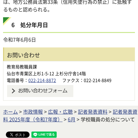
は、地方公務員法第33条（信用失墜行為の禁止）に抵触す
るものと認められる。
6 処分年月日
令和7年6月6日
お問い合わせ
教育局教職員課
仙台市青葉区上杉1-5-12 上杉分庁舎14階
電話番号：
022-214-8872
ファクス：022-214-8849
ホーム
>
市政情報
>
広報・広聴
>
記者発表資料
>
記者発表資
料 2025年度（令和7年度）
>
6月
> 学校職員の処分について