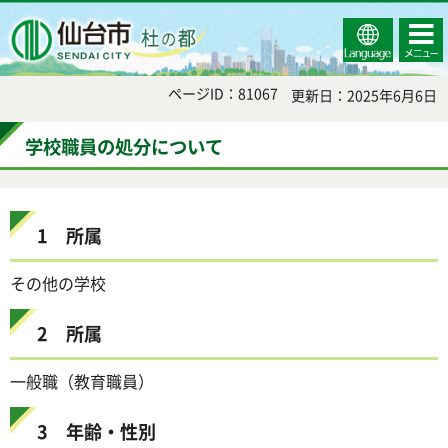
Select
コンテ
仙台市
Language
ンツメ
ニュー
ページID：81067
更新日：2025年6月6日
学校職員の処分について
1 所属
その他の学校
2 所属
一般職（教育職員）
3 年齢・性別