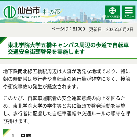
Select
コンテ
仙台市
Language
ンツメ
ニュー
ページID：81000
更新日：2025年6月2日
東北学院大学五橋キャンパス周辺の歩道で自転車
交通安全街頭啓発を実施します
地下鉄南北線五橋駅周辺は人流が活発な地域であり、特に
朝の時間帯は歩行者や自転車の通行量が非常に多く、接触
や衝突事故の発生が懸念されます。
このたび、自転車運転者の安全運転意識の向上を図るた
め、東北学院大学の学生等と共に街頭で啓発活動を実施
し、歩行者に配慮した自転車運転や交通ルールの順守を呼
び掛けます。
1 日時