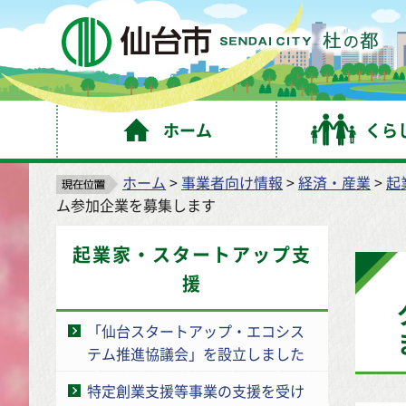
仙
ホーム
くら
ホーム
>
事業者向け情報
>
経済・産業
>
起
ム参加企業を募集します
起業家・スタートアップ支
援
「仙台スタートアップ・エコシス
テム推進協議会」を設立しました
特定創業支援等事業の支援を受け