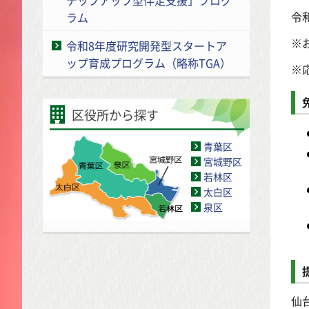
令
ラム
※
令和8年度研究開発型スタートア
ップ育成プログラム（略称TGA）
※
区役所から探す
青葉区
宮城野区
若林区
太白区
泉区
仙