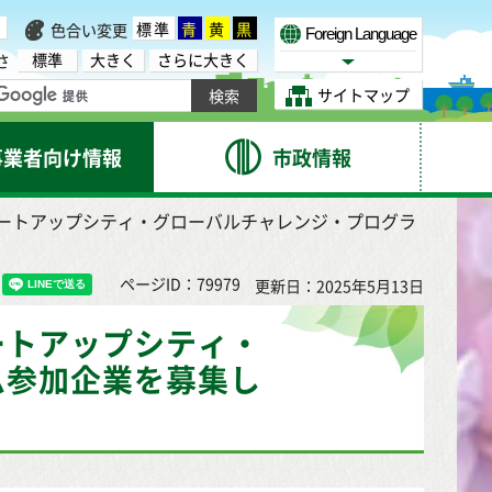
標準
青
黄
黒
色合い変更
Foreign Language
標準
大きく
さらに大きく
さ
Select Language
サイトマップ
事業者向け情報
市政情報
タートアップシティ・グローバルチャレンジ・プログラ
ページID：79979
更新日：2025年5月13日
ートアップシティ・
ム参加企業を募集し