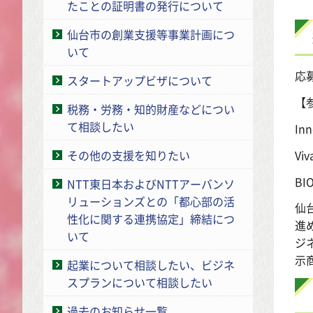
たことの証明書の発行について
仙台市の創業支援等事業計画につ
いて
応
スタートアップビザについて
【
税務・労務・知的財産などについ
て相談したい
In
Vi
その他の支援を知りたい
BI
NTT東日本およびNTTアーバンソ
リューションズとの「都心部の活
仙
性化に関する連携協定」締結につ
進
いて
ジ
示
起業について相談したい、ビジネ
スプランについて相談したい
過去のお知らせ一覧