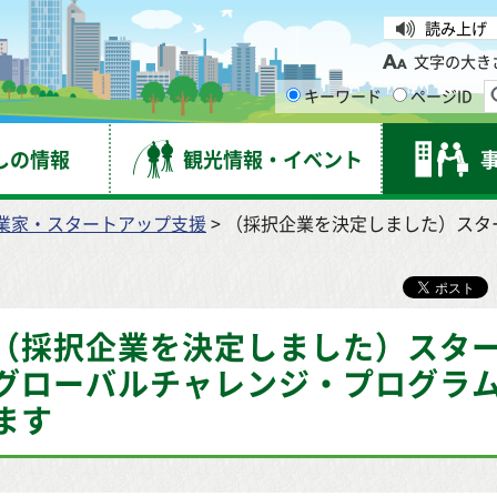
台市
読み上げ
文字の大き
キーワード
ページID
しの情報
観光情報・イベント
業家・スタートアップ支援
> （採択企業を決定しました）ス
（採択企業を決定しました）スタ
グローバルチャレンジ・プログラ
ます