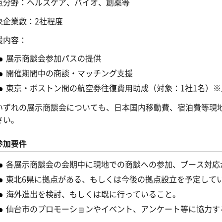
点分野：ヘルスケア、バイオ、創薬等
象企業数：2社程度
援内容：
展示商談会参加パスの提供
開催期間中の商談・マッチング支援
東京・ボストン間の航空券往復費用助成（対象：1社1名）
いずれの展示商談会についても、日本国内移動費、宿泊費等現
さい。
参加要件
各展示商談会の会期中に現地での商談への参加、ブース対応
東北6県に拠点がある、もしくは今後の拠点設立を予定して
海外進出を検討、もしくは既に行っていること。
仙台市のプロモーションやイベント、アンケート等に協力す