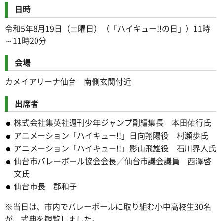
日時
令和5年8月19日（土曜日）（「ハイキュー!!の日」）11時
～11時20分
会場
カメイアリーナ仙台 南側玄関付近
出席者
株式会社集英社週刊少年ジャンプ副編集長 本田佑行氏
アニメーション「ハイキュー!!」日向翔陽役 村瀬歩氏
アニメーション「ハイキュー!!」影山飛雄役 石川界人氏
仙台市バレーボール協会会長／仙台市議会議員 西澤啓
文氏
仙台市長 郡和子
※当日は、市内でバレーボールに取り組む小中高校生30名
が、式典を観覧しました。