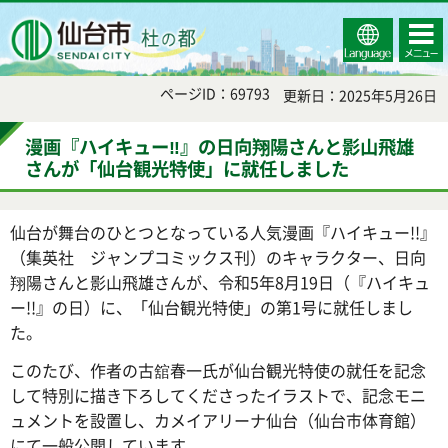
Select
コンテ
仙台市
Language
ンツメ
ニュー
ページID：69793
更新日：2025年5月26日
漫画『ハイキュー‼』の日向翔陽さんと影山飛雄
さんが「仙台観光特使」に就任しました
仙台が舞台のひとつとなっている人気漫画『ハイキュー!!』
（集英社 ジャンプコミックス刊）のキャラクター、日向
翔陽さんと影山飛雄さんが、令和5年8月19日（『ハイキュ
ー!!』の日）に、「仙台観光特使」の第1号に就任しまし
た。
このたび、作者の古舘春一氏が仙台観光特使の就任を記念
して特別に描き下ろしてくださったイラストで、記念モニ
ュメントを設置し、カメイアリーナ仙台（仙台市体育館）
にて一般公開しています。