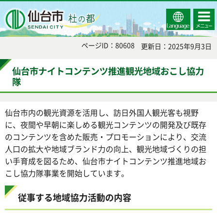
Select
コンテ
仙台市
Language
ンツメ
ニュー
ページID：80608
更新日：2025年9月3日
仙台市ナイトコンテンツ推進観光地域おこし協力
隊
仙台市内の観光資源を活用し、訪日外国人観光客も視野
に、夜間や早朝に楽しめる観光コンテンツの開発及び既存
のコンテンツを含めた販売・プロモーションにより、交流
人口の拡大や地域ブランド力の向上、観光地域づくりの担
い手育成を図るため、仙台市ナイトコンテンツ推進地域お
こし協力隊事業を開始しています。
従事する地域協力活動の内容