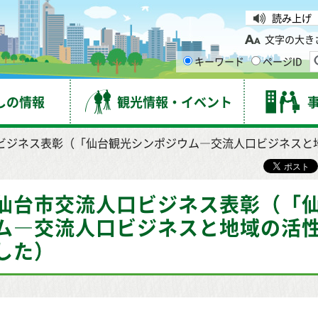
台市
読み上げ
文字の大き
キーワード
ページID
しの情報
観光情報・イベント
口ビジネス表彰（「仙台観光シンポジウム―交流人口ビジネスと
仙台市交流人口ビジネス表彰（「
ム―交流人口ビジネスと地域の活
した）