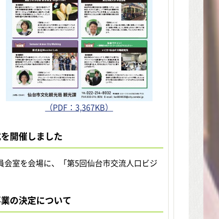
（PDF：3,367KB）
式を開催しました
委員会室を会場に、「第5回仙台市交流人口ビジ
事業の決定について