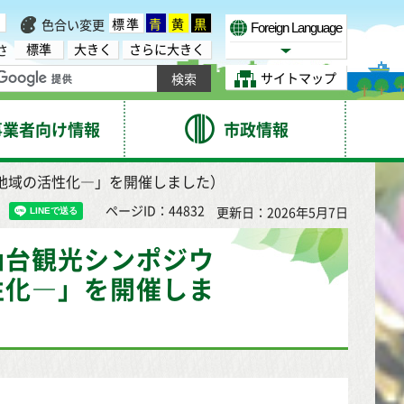
標準
青
黄
黒
色合い変更
Foreign Language
標準
大きく
さらに大きく
さ
Select Language
サイトマップ
事業者向け情報
市政情報
地域の活性化―」を開催しました）
ページID：44832
更新日：2026年5月7日
仙台観光シンポジウ
性化―」を開催しま