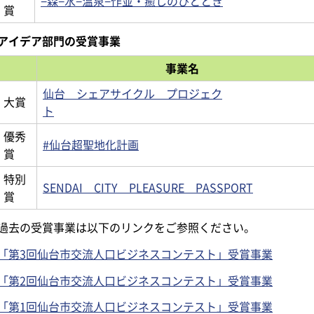
−森−水−温泉−作並・癒しのひととき
賞
アイデア部門の受賞事業
事業名
仙台 シェアサイクル プロジェク
大賞
ト
優秀
#仙台超聖地化計画
賞
特別
SENDAI CITY PLEASURE PASSPORT
賞
過去の受賞事業は以下のリンクをご参照ください。
「第3回仙台市交流人口ビジネスコンテスト」受賞事業
「第2回仙台市交流人口ビジネスコンテスト」受賞事業
「第1回仙台市交流人口ビジネスコンテスト」受賞事業