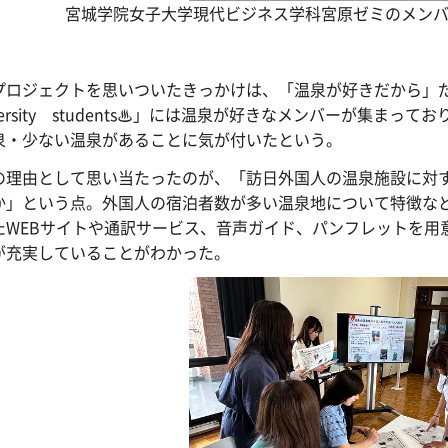
宮城学院女子大学現代ビジネス学科宮原ゼミのメンバ
プロジェクトを思いついたきっかけは、「温泉が好きだから」だ
iversity students♨」には温泉が好きなメンバーが集
泉・少ない温泉があることに気が付いたという。
の理由として思い当たったのが、「訪日外国人の温泉施設に対
か」という点。外国人の宿泊者数が多い温泉地について特徴な
たWEBサイトや通訳サービス、音声ガイド、パンフレットを用
が充実していることがわかった。