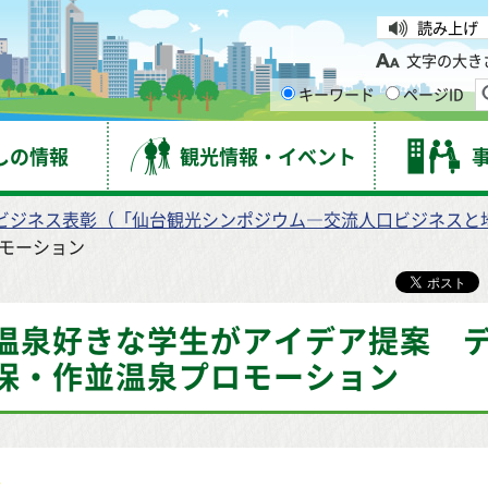
台市
読み上げ
文字の大き
キーワード
ページID
しの情報
観光情報・イベント
ビジネス表彰（「仙台観光シンポジウム―交流人口ビジネスと
モーション
温泉好きな学生がアイデア提案 
保・作並温泉プロモーション