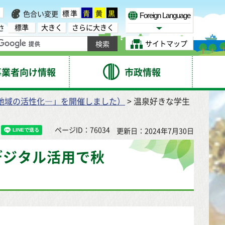
標準
青
黄
黒
色合い変更
Foreign Language
標準
大きく
さらに大きく
さ
Select Language
サイトマップ
事業者向け情報
市政情報
地域の活性化―」を開催しました）
> 温泉好きな学生
ページID：76034
更新日：2024年7月30日
デジタル活用で秋