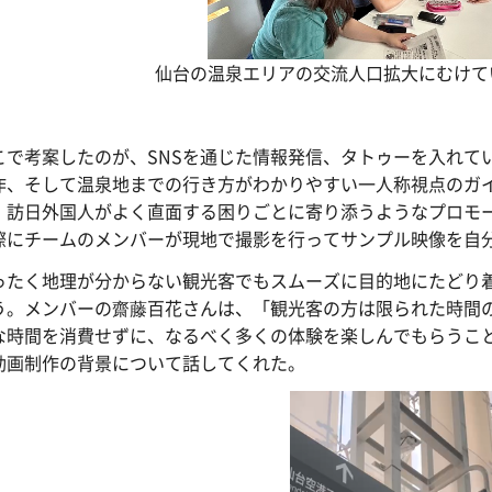
仙台の温泉エリアの交流人口拡大にむけて
こで考案したのが、SNSを通じた情報発信、タトゥーを入れて
作、そして温泉地までの行き方がわかりやすい一人称視点のガ
、訪日外国人がよく直面する困りごとに寄り添うようなプロモ
際にチームのメンバーが現地で撮影を行ってサンプル映像を自
ったく地理が分からない観光客でもスムーズに目的地にたどり
う。メンバーの齋藤百花さんは、「観光客の方は限られた時間
な時間を消費せずに、なるべく多くの体験を楽しんでもらうこ
動画制作の背景について話してくれた。