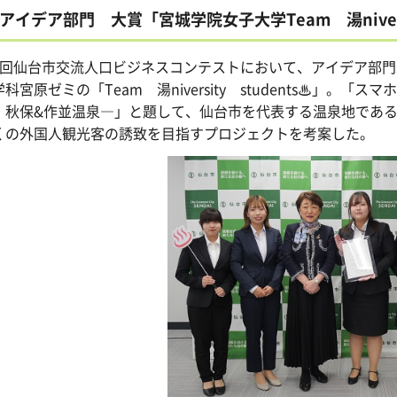
アイデア部門 大賞「宮城学院女子大学Team 湯niversi
5回仙台市交流人口ビジネスコンテストにおいて、アイデア部
科宮原ゼミの「Team 湯niversity students♨」。「ス
o 秋保&作並温泉―」と題して、仙台市を代表する温泉地であ
くの外国人観光客の誘致を目指すプロジェクトを考案した。