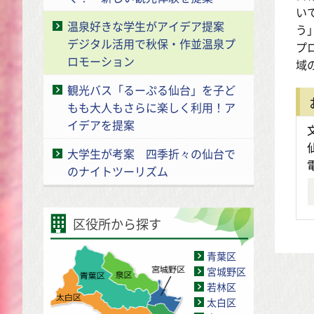
い
温泉好きな学生がアイデア提案
う
デジタル活用で秋保・作並温泉プ
プ
ロモーション
域
観光バス「るーぷる仙台」を子ど
もも大人もさらに楽しく利用！ア
イデアを提案
大学生が考案 四季折々の仙台で
のナイトツーリズム
区役所から探す
青葉区
宮城野区
若林区
太白区