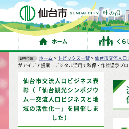
仙
ホーム
くら
ホーム
>
トピックス一覧
>
仙台市交流人口
がアイデア提案 デジタル活用で秋保・作並温泉プロ
仙台市交流人口ビジネス表
彰（「仙台観光シンポジウ
ム―交流人口ビジネスと地
域の活性化―」を開催しま
した）