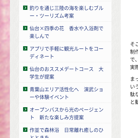
釣りを通じ三陸の海を楽しむブル
ー・ツーリズム考案
仙台×四季の花 香水や入浴剤で
楽しんで
そ
アプリで手軽に観光ルートをコー
制
ディネート
で
実
仙台のおススメデートコース 大
学生が提案
ま
い
青葉山エリア活性化へ 演武ショ
駄
ーや体験イベント
と
オープンバスから光のページェン
ト 新たな楽しみ方提案
作並で森林浴 日常離れ癒しのひ
とときを