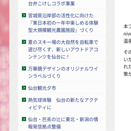
台弁こけしコラボ事業
宮城県沿岸部の活性化に向けた
『東日本初の一年中楽しめる体験
本
型大規模観光農園施設』づくり
n
温
夏のスキー場の大自然を自転車で
遊び尽くす、新しいアウトドアコ
そ
ンテンツを仙台に！
い
れ
万華鏡デザインのオリジナルワイ
策
ンラベルづくり
仙台観光夕市
熱気球体験 仙台の新たなアクテ
ィビティに
仙台・芭蕉の辻に東北・新潟の情
報発信拠点整備