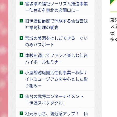
宮城県の福祉ツーリズム推進事業
－仙台市を東北の玄関口に－
第
旧伊達伯爵邸で体験する仙台芸妓
ス学
と箪笥料理の饗宴
t
宮城の美酒をはしごできる ぐい
多
のみパスポート
体験を通してファンと楽しむ仙台
ハイボールセミナー
小屋館跡庭園活性化事業－秋保ナ
イトミュージアムを中心とした取
り組み－
仙台の武将エンターテイメント
「伊達スペクタクル」
地元らしさ、親近感アップ！ 仙