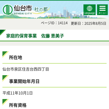
Select
コンテ
仙台市
Language
ンツメ
ニュー
ページID：14114
更新日：2025年8月5日
家庭的保育事業 佐藤 恵美子
所在地
仙台市泉区住吉台西四丁目
事業開始年月日
平成11年10月1日
所有資格