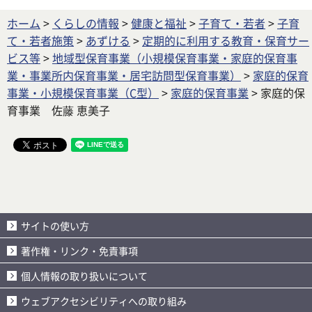
ホーム
>
くらしの情報
>
健康と福祉
>
子育て・若者
>
子育
て・若者施策
>
あずける
>
定期的に利用する教育・保育サー
ビス等
>
地域型保育事業（小規模保育事業・家庭的保育事
業・事業所内保育事業・居宅訪問型保育事業）
>
家庭的保育
事業・小規模保育事業（C型）
>
家庭的保育事業
> 家庭的保
育事業 佐藤 恵美子
サイトの使い方
著作権・リンク・免責事項
個人情報の取り扱いについて
ウェブアクセシビリティへの取り組み