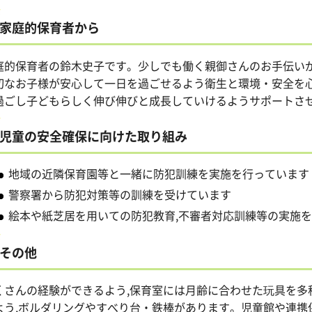
家庭的保育者から
庭的保育者の鈴木史子です。少しでも働く親御さんのお手伝い
切なお子様が安心して一日を過ごせるよう衛生と環境・安全を心
過ごし子どもらしく伸び伸びと成長していけるようサポートさ
児童の安全確保に向けた取り組み
地域の近隣保育園等と一緒に防犯訓練を実施を行っています
警察署から防犯対策等の訓練を受けています
絵本や紙芝居を用いての防犯教育,不審者対応訓練等の実施
その他
くさんの経験ができるよう,保育室には月齢に合わせた玩具を多
よう,ボルダリングやすべり台・鉄棒があります。児童館や連携