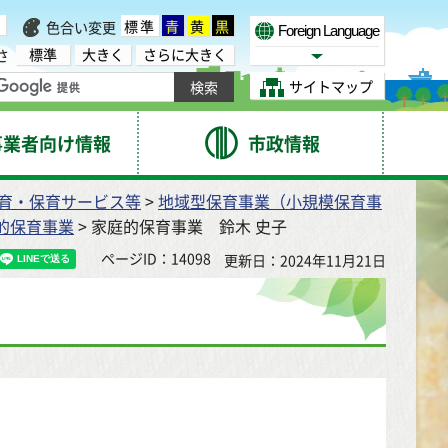
標準
青
黄
黒
色合い変更
Foreign Language
標準
大きく
さらに大きく
さ
Select Language
サイトマップ
事業者向け情報
市政情報
育・保育サービス等
>
地域型保育事業（小規模保育事
的保育事業
> 家庭的保育事業 鈴木 史子
ページID：14098
更新日：2024年11月21日