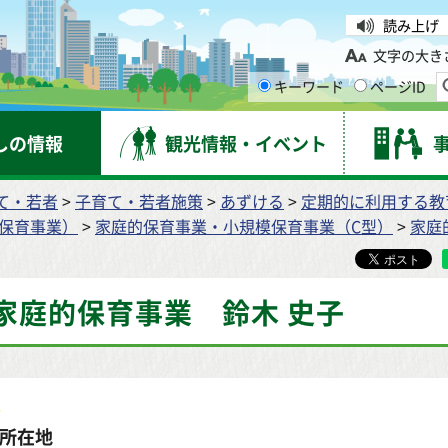
台市
読み上げ
文字の大き
キーワード
ページID
しの情報
観光情報・イベント
て・若者
>
子育て・若者施策
>
あずける
>
定期的に利用する教
保育事業）
>
家庭的保育事業・小規模保育事業（C型）
>
家庭
家庭的保育事業 鈴木 史子
所在地