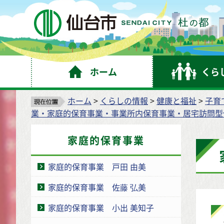
仙
ホーム
くら
ホーム
>
くらしの情報
>
健康と福祉
>
子育
業・家庭的保育事業・事業所内保育事業・居宅訪問型
家庭的保育事業
家庭的保育事業 戸田 由美
家庭的保育事業 佐藤 弘美
家庭的保育事業 小出 美知子