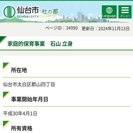
Select
コンテ
仙台市
Language
ンツメ
ニュー
ページID：34990
更新日：2024年11月13日
家庭的保育事業 石山 立身
所在地
仙台市太白区郡山四丁目
事業開始年月日
平成30年4月1日
所有資格