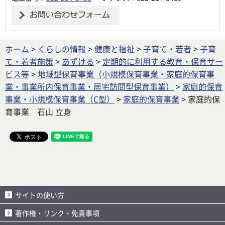
ホーム
>
くらしの情報
>
健康と福祉
>
子育て・若者
>
子育
て・若者施策
>
あずける
>
定期的に利用する教育・保育サー
ビス等
>
地域型保育事業（小規模保育事業・家庭的保育事
業・事業所内保育事業・居宅訪問型保育事業）
>
家庭的保育
事業・小規模保育事業（C型）
>
家庭的保育事業
> 家庭的保
育事業 石山 立身
サイトの使い方
著作権・リンク・免責事項