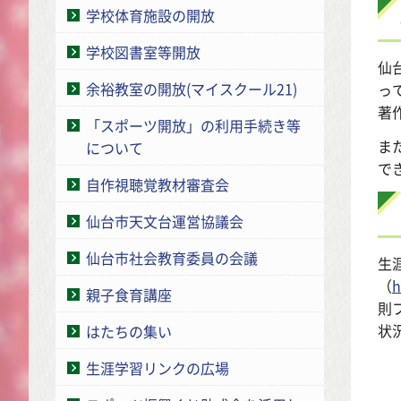
学校体育施設の開放
学校図書室等開放
仙
余裕教室の開放(マイスクール21)
っ
著
「スポーツ開放」の利用手続き等
ま
について
で
自作視聴覚教材審査会
仙台市天文台運営協議会
仙台市社会教育委員の会議
生
（
h
親子食育講座
則
状
はたちの集い
生涯学習リンクの広場