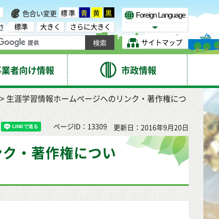
標準
青
黄
黒
色合い変更
Foreign Language
標準
大きく
さらに大きく
さ
Select Language
サイトマップ
事業者向け情報
市政情報
> 生涯学習情報ホームページへのリンク・著作権につ
ページID：13309
更新日：2016年9月20日
ンク・著作権につい