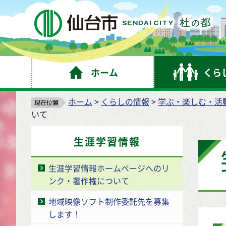
仙
ホーム
くら
ホーム
>
くらしの情報
>
学ぶ・楽しむ・活
いて
生涯学習情報
生涯学習情報ホームページへのリ
ンク・著作権について
地域映像ソフト制作委託先を募集
します！