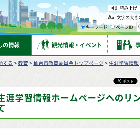
台市
読み上げ
文字の大き
キーワード
ページID
しの情報
観光情報・イベント
動する
>
教育
>
仙台市教育委員会トップページ
>
生涯学習情報
生涯学習情報ホームページへのリ
て