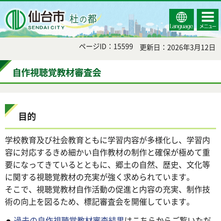
Select
コンテ
仙台市
Language
ンツメ
ニュー
ページID：15599
更新日：2026年3月12日
自作視聴覚教材審査会
目的
学校教育及び社会教育ともに学習内容が多様化し、学習内
容に対応するきめ細かい自作教材の制作と確保が極めて重
要になってきているとともに、郷土の自然、歴史、文化等
に関する視聴覚教材の充実が強く求められています。
そこで、視聴覚教材自作活動の促進と内容の充実、制作技
術の向上を図るため、標記審査会を開催しています。
過去の自作視聴覚教材審査結果
はこちらからご覧いただ