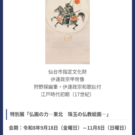
仙台市指定文化財
伊達政宗甲冑像
狩野探幽筆・伊達政宗和歌貼付
江戸時代初期（17世紀）
特別展「仏画の力―東北 珠玉の仏教絵画―」
会期：令和8年9月18日（金曜日）～11月8日（日曜日）