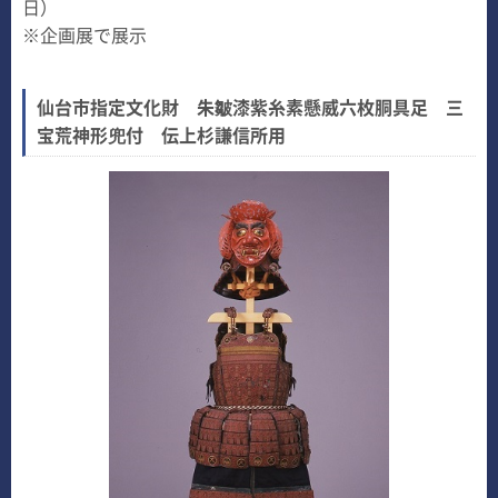
日）
※企画展で展示
仙台市指定文化財 朱皺漆紫糸素懸威六枚胴具足 三
宝荒神形兜付 伝上杉謙信所用