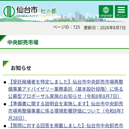
Select
コンテ
仙台市
Language
ンツメ
ニュー
ページID：725
更新日：2026年8月7日
中央卸売市場
お知らせ
【受託候補者を特定しました】仙台市中央卸売市場再整
備事業アドバイザリー業務委託（基本設計段階）に係る
公募型プロポーザル実施のお知らせ（令和8年8月7日）
【準備書に関する説明会を実施します】仙台市中央卸売
市場再整備事業に係る環境影響評価について（令和8年7
月28日）
【質問に対する回答を掲載しました】仙台市中央卸売市