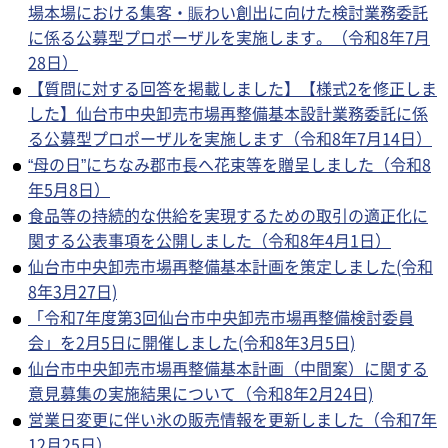
場本場における集客・賑わい創出に向けた検討業務委託
に係る公募型プロポーザルを実施します。（令和8年7月
28日）
【質問に対する回答を掲載しました】【様式2を修正しま
した】仙台市中央卸売市場再整備基本設計業務委託に係
る公募型プロポーザルを実施します（令和8年7月14日）
“母の日”にちなみ郡市長へ花束等を贈呈しました（令和8
年5月8日）
食品等の持続的な供給を実現するための取引の適正化に
関する公表事項を公開しました（令和8年4月1日）
仙台市中央卸売市場再整備基本計画を策定しました(令和
8年3月27日)
「令和7年度第3回仙台市中央卸売市場再整備検討委員
会」を2月5日に開催しました(令和8年3月5日)
仙台市中央卸売市場再整備基本計画（中間案）に関する
意見募集の実施結果について（令和8年2月24日)
営業日変更に伴い氷の販売情報を更新しました（令和7年
12月25日）