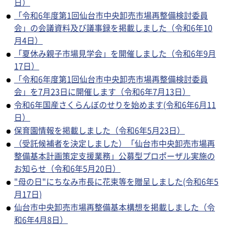
日）
「令和6年度第1回仙台市中央卸売市場再整備検討委員
会」の会議資料及び議事録を掲載しました（令和6年10
月4日）
「夏休み親子市場見学会」を開催しました（令和6年9月
17日）
「令和6年度第1回仙台市中央卸売市場再整備検討委員
会」を7月23日に開催します（令和6年7月13日）
令和6年国産さくらんぼのせりを始めます(令和6年6月11
日）
保育園情報を掲載しました（令和6年5月23日）
（受託候補者を決定しました）「仙台市中央卸売市場再
整備基本計画策定支援業務」公募型プロポーザル実施の
お知らせ（令和6年5月20日）
"母の日"にちなみ市長に花束等を贈呈しました(令和6年5
月17日)
仙台市中央卸売市場再整備基本構想を掲載しました（令
和6年4月8日）