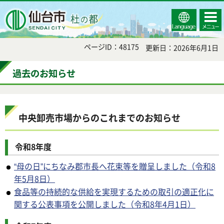
Select
コンテ
仙台市
Language
ンツメ
ニュー
ページID：48175
更新日：2026年6月1日
過去のお知らせ
中央卸売市場からのこれまでのお知らせ
令和8年度
“母の日”にちなみ郡市長へ花束等を贈呈しました（令和8
年5月8日）
食品等の持続的な供給を実現するための取引の適正化に
関する公表事項を公開しました（令和8年4月1日）