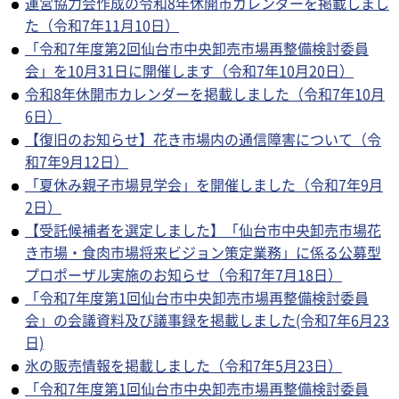
運営協力会作成の令和8年休開市カレンダーを掲載しまし
た（令和7年11月10日）
「令和7年度第2回仙台市中央卸売市場再整備検討委員
会」を10月31日に開催します（令和7年10月20日）
令和8年休開市カレンダーを掲載しました（令和7年10月
6日）
【復旧のお知らせ】花き市場内の通信障害について（令
和7年9月12日）
「夏休み親子市場見学会」を開催しました（令和7年9月
2日）
【受託候補者を選定しました】「仙台市中央卸売市場花
き市場・食肉市場将来ビジョン策定業務」に係る公募型
プロポーザル実施のお知らせ（令和7年7月18日）
「令和7年度第1回仙台市中央卸売市場再整備検討委員
会」の会議資料及び議事録を掲載しました(令和7年6月23
日)
氷の販売情報を掲載しました（令和7年5月23日）
「令和7年度第1回仙台市中央卸売市場再整備検討委員