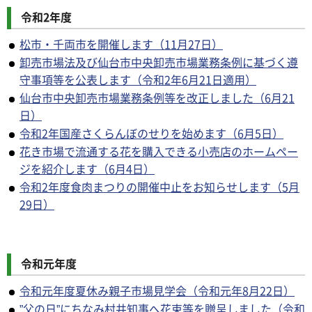
令和2年度
松市・千両市を開催します（11月27日）
卸売市場法及び仙台市中央卸売市場業務条例に基づく遵
守事項等を公表します（令和2年6月21日適用）
仙台市中央卸売市場業務条例等を改正しました（6月21
日）
令和2年国産さくらんぼのせりを始めます（6月5日）
花き市場で流通する花を購入できる小売店のホームペー
ジを紹介します（6月4日）
令和2年度食肉まつりの開催中止をお知らせします（5月
29日）
令和元年度
令和元年度夏休み親子市場見学会（令和元年8月22日）
”父の日”にちなみ村井知事へ花束等を贈呈しました（令和