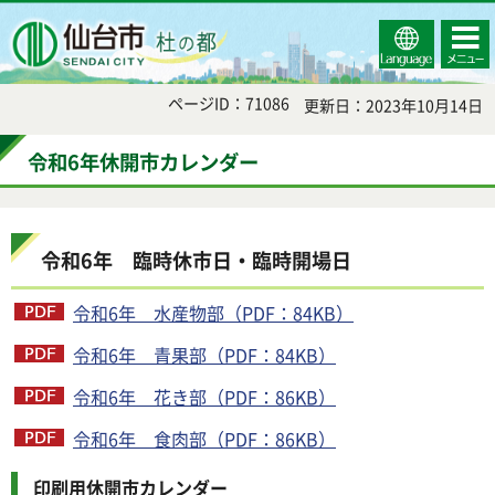
Select
コンテ
仙台市
Language
ンツメ
ニュー
ページID：71086
更新日：2023年10月14日
令和6年休開市カレンダー
令和6年 臨時休市日・臨時開場日
令和6年 水産物部（PDF：84KB）
令和6年 青果部（PDF：84KB）
令和6年 花き部（PDF：86KB）
令和6年 食肉部（PDF：86KB）
印刷用休開市カレンダー