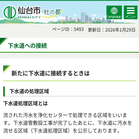
Select
コンテ
仙台市
Language
ンツメ
ニュー
ページID：5493
更新日：2026年1月29日
下水道への接続
新たに下水道に接続するときは
下水道の処理区域
下水道処理区域とは
流された汚水を浄化センターで処理できる区域をいいま
す。下水道管敷設工事が完了したあとに、下水道に汚水を
流せる区域（下水道処理区域）を公示しております。