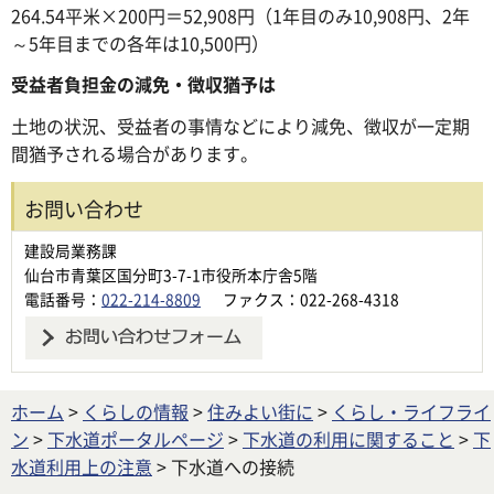
264.54平米×200円＝52,908円（1年目のみ10,908円、2年
～5年目までの各年は10,500円）
受益者負担金の減免・徴収猶予は
土地の状況、受益者の事情などにより減免、徴収が一定期
間猶予される場合があります。
お問い合わせ
建設局業務課
仙台市青葉区国分町3-7-1市役所本庁舎5階
電話番号：
022-214-8809
ファクス：022-268-4318
ホーム
>
くらしの情報
>
住みよい街に
>
くらし・ライフライ
ン
>
下水道ポータルページ
>
下水道の利用に関すること
>
下
水道利用上の注意
> 下水道への接続