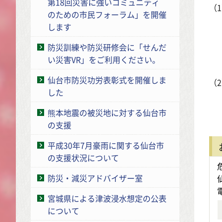
第18回災害に強いコミュニティ
（
のための市民フォーラム」を開催
教
します
（
防災訓練や防災研修会に「せんだ
い災害VR」をご利用ください。
仙台市防災功労表彰式を開催しま
（
した
こ
熊本地震の被災地に対する仙台市
（
の支援
平成30年7月豪雨に関する仙台市
の支援状況について
防災・減災アドバイザー室
宮城県による津波浸水想定の公表
について