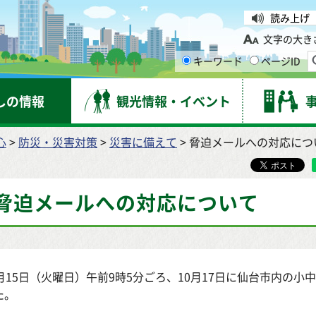
台市
読み上げ
文字の大き
キーワード
ページID
しの情報
観光情報・イベント
心
>
防災・災害対策
>
災害に備えて
> 脅迫メールへの対応につ
脅迫メールへの対応について
0月15日（火曜日）午前9時5分ごろ、10月17日に仙台市内の
た。