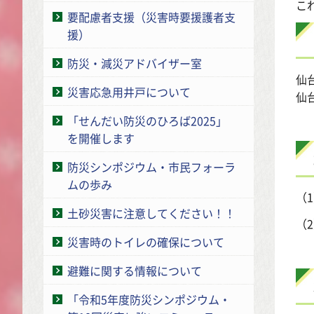
こ
要配慮者支援（災害時要援護者支
援）
防災・減災アドバイザー室
仙
災害応急用井戸について
仙
「せんだい防災のひろば2025」
を開催します
防災シンポジウム・市民フォーラ
ムの歩み
（
土砂災害に注意してください！！
（
災害時のトイレの確保について
避難に関する情報について
「令和5年度防災シンポジウム・