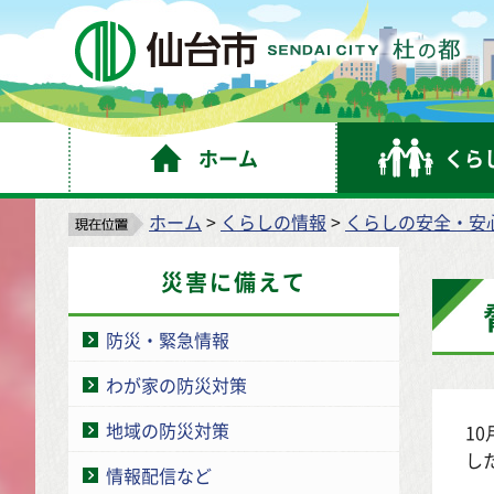
仙
ホーム
くら
ホーム
>
くらしの情報
>
くらしの安全・安
災害に備えて
防災・緊急情報
わが家の防災対策
地域の防災対策
1
し
情報配信など