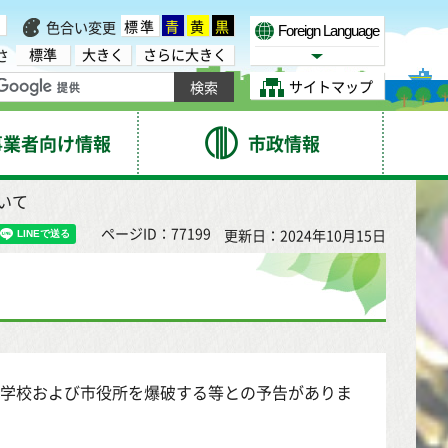
標準
青
黄
黒
色合い変更
Foreign Language
標準
大きく
さらに大きく
さ
Select Language
サイトマップ
事業者向け情報
市政情報
いて
ページID：77199
更新日：2024年10月15日
小中学校および市役所を爆破する等との予告がありま