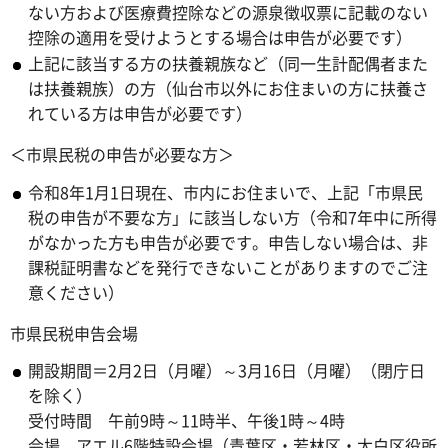
ない方および医療費控除などの源泉徴収票に記載のない
控除の適用を受けようとする場合は申告が必要です）
上記に該当する方の扶養親族など（同一生計配偶者また
は扶養親族）の方（仙台市以外にお住まいの方に扶養さ
れている方は申告が必要です）
＜市県民税の申告が必要な方＞
令和8年1月1日現在、市内にお住まいで、上記「市県民
税の申告が不要な方」に該当しない方（令和7年中に所得
がなかった方も申告が必要です。申告しない場合は、非
課税証明書などを発行できないことがありますのでご注
意ください）
市県民税申告会場
開設期間＝2月2日（月曜）～3月16日（月曜）（閉庁日
を除く）
受付時間 午前9時～11時半、午後1時～4時
会場 アエル6階特設会場（青葉区・若林区・太白区役所