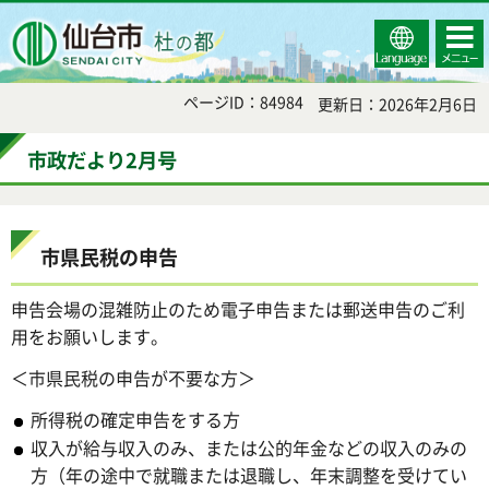
Select
コンテ
仙台市
Language
ンツメ
ニュー
ページID：84984
更新日：2026年2月6日
市政だより2月号
市県民税の申告
申告会場の混雑防止のため電子申告または郵送申告のご利
用をお願いします。
＜市県民税の申告が不要な方＞
所得税の確定申告をする方
収入が給与収入のみ、または公的年金などの収入のみの
方（年の途中で就職または退職し、年末調整を受けてい