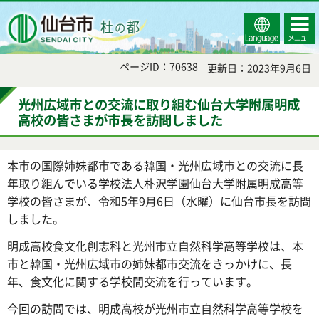
Select
コンテ
仙台市
Language
ンツメ
ニュー
ページID：70638
更新日：2023年9月6日
光州広域市との交流に取り組む仙台大学附属明成
高校の皆さまが市長を訪問しました
本市の国際姉妹都市である韓国・光州広域市との交流に長
年取り組んでいる学校法人朴沢学園仙台大学附属明成高等
学校の皆さまが、令和5年9月6日（水曜）に仙台市長を訪問
しました。
明成高校食文化創志科と光州市立自然科学高等学校は、本
市と韓国・光州広域市の姉妹都市交流をきっかけに、長
年、食文化に関する学校間交流を行っています。
今回の訪問では、明成高校が光州市立自然科学高等学校を