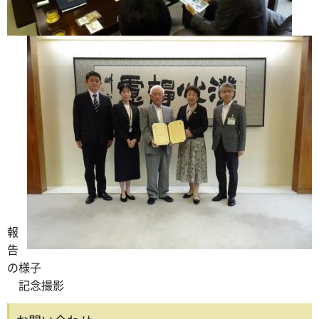
報
告
の様子
記念撮影