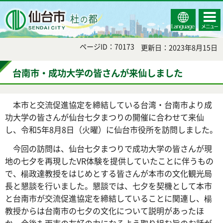
Select
コンテ
仙台市
Language
ンツメ
ニュー
ページID：70173
更新日：2023年8月15日
台南市・成功大学の皆さんが来仙しました
本市と交流促進協定を締結している台湾・台南市より成
功大学の皆さんが仙台七夕まつりの開催に合わせて来仙
し、令和5年8月8日（火曜）に仙台市役所を訪問しました。
今回の訪問は、仙台七夕まつりで成功大学の皆さんが現
地の七夕を再現したVR体験を提供していたことに伴うもの
で、楊政達教授をはじめとする皆さんが本市の文化観光局
長と懇談を行いました。懇談では、七夕を契機として本市
と台南市が交流促進協定を締結していることに関連し、楊
教授からは台南市の七夕の文化について説明があったほ
か、今後も両市の友好の力になるよう取り組む旨のお話が