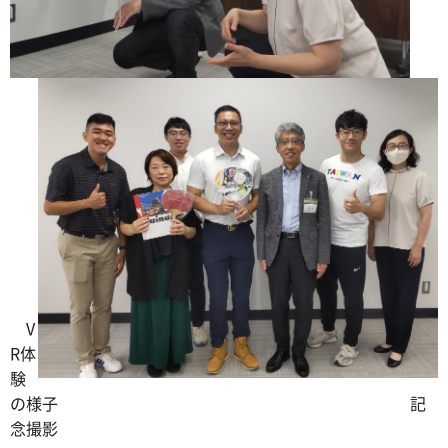
V
R体
験
の様子 記
念撮影