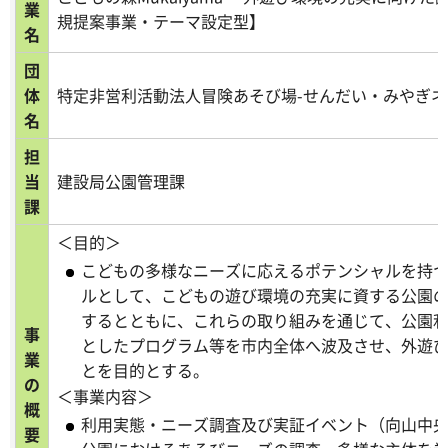
業
規提案事業・テーマ設定型】
名
団
体
特定非営利活動法人冒険あそび場-せんだい・みやぎ
名
担
当
建設局公園管理課
課
＜目的＞
こどもの多様なニーズに応えるポテンシャルを持
ルとして、こどもの遊び環境の充実に資する公園
するとともに、これらの取り組みを通じて、公園
事
としたプログラム等を市内全体へ波及させ、外遊
業
とを目的とする。
の
＜事業内容＞
概
利用実態・ニーズ調査及び実証イベント（向山中
要