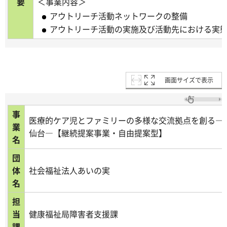
要
＜事業内容＞
アウトリーチ活動ネットワークの整備
アウトリーチ活動の実施及び活動先における実
画面サイズで表示
事
医療的ケア児とファミリーの多様な交流拠点を創る―
業
仙台―【継続提案事業・自由提案型】
名
団
体
社会福祉法人あいの実
名
担
当
健康福祉局障害者支援課
課