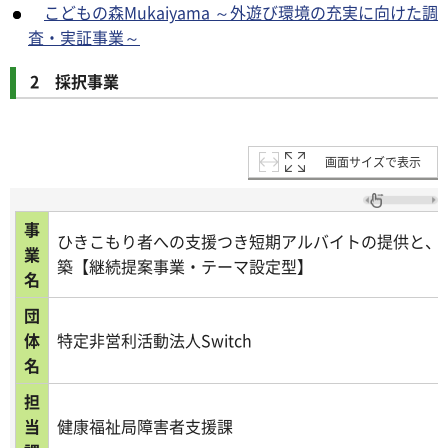
こどもの森Mukaiyama ～外遊び環境の充実に向けた調
査・実証事業～
2 採択事業
画面サイズで表示
事
ひきこもり者への支援つき短期アルバイトの提供と、
業
築【継続提案事業・テーマ設定型】
名
団
体
特定非営利活動法人Switch
名
担
当
健康福祉局障害者支援課