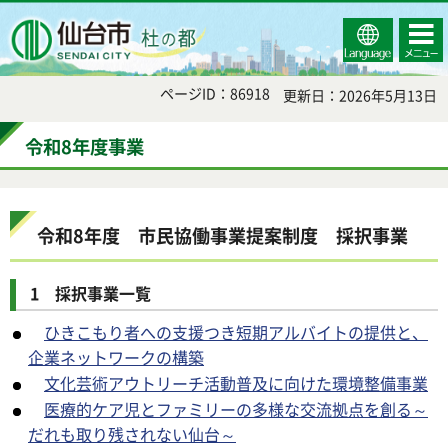
Select
コンテ
仙台市
Language
ンツメ
ニュー
ページID：86918
更新日：2026年5月13日
令和8年度事業
令和8年度 市民協働事業提案制度 採択事業
1 採択事業一覧
ひきこもり者への支援つき短期アルバイトの提供と、
企業ネットワークの構築
文化芸術アウトリーチ活動普及に向けた環境整備事業
医療的ケア児とファミリーの多様な交流拠点を創る～
だれも取り残されない仙台～