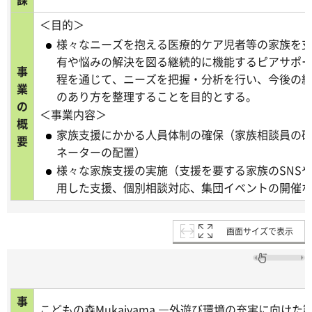
＜目的＞
様々なニーズを抱える医療的ケア児者等の家族を
有や悩みの解決を図る継続的に機能するピアサポ
事
程を通じて、ニーズを把握・分析を行い、今後の
業
のあり方を整理することを目的とする。
の
＜事業内容＞
概
家族支援にかかる人員体制の確保（家族相談員の
要
ネーターの配置）
様々な家族支援の実施（支援を要する家族のSNS
用した支援、個別相談対応、集団イベントの開催
画面サイズで表示
事
こどもの森Mukaiyama ―外遊び環境の充実に向け