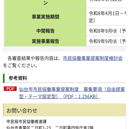
ン
令和8年4月1日～令
事業実施期間
定）
中間報告
令和8年9月頃（予
実施事業報告
令和9年9月頃（予
各審査結果や報告内容は、
市民協働事業提案制度検討会
をご覧ください。
参考資料
仙台市市民協働事業提案制度 募集要項（自由提案
型・テーマ設定型）（PDF：1,256KB）
お問い合わせ
市民局市民協働推進課
仙台市青葉区二日町1-23 二日町第四仮庁舎2階