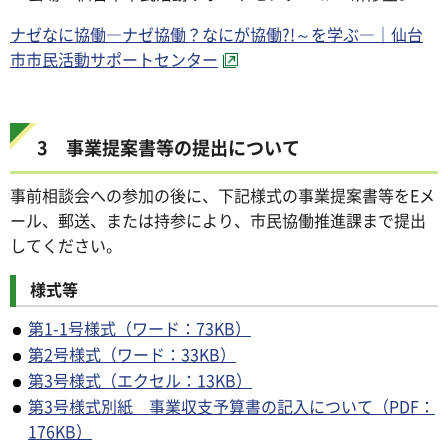
ナゼなに協働―ナゼ協働？なにが協働?!～を学ぶ―｜仙台
市市民活動サポートセンター
3 事業提案書等の提出について
事前相談会への参加の後に、下記様式の事業提案書等をEメ
ール、郵送、または持参により、市民協働推進課まで提出
してください。
様式等
第1-1号様式（ワード：73KB）
第2号様式（ワード：33KB）
第3号様式（エクセル：13KB）
第3号様式別紙 事業収支予算書の記入について（PDF：
176KB）