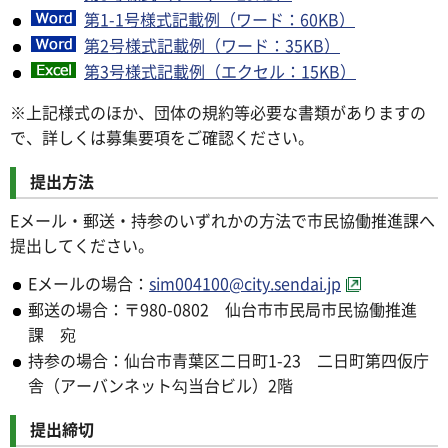
第1-1号様式記載例（ワード：60KB）
第2号様式記載例（ワード：35KB）
第3号様式記載例（エクセル：15KB）
※上記様式のほか、団体の規約等必要な書類がありますの
で、詳しくは募集要項をご確認ください。
提出方法
Eメール・郵送・持参のいずれかの方法で市民協働推進課へ
提出してください。
Eメールの場合：
sim004100@city.sendai.jp
郵送の場合：〒980-0802 仙台市市民局市民協働推進
課 宛
持参の場合：仙台市青葉区二日町1-23 二日町第四仮庁
舎（アーバンネット勾当台ビル）2階
提出締切