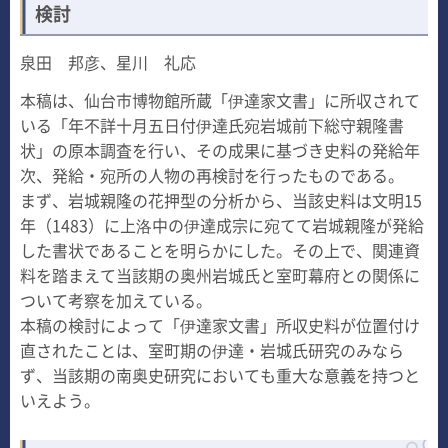
検討
泉田 邦彦、星川 礼応
本稿は、仙台市博物館所蔵「伊達家文書」に所収されて
いる「年不詳十月五日付伊達氏宛岩城前下総守親隆書
状」の原本調査を行い、その成果に基づき史料の発給年
次、発給・宛所の人物の再検討を行ったものである。
まず、岩城親隆の花押型の分析から、当該史料は文明15
年（1483）に上洛中の伊達成宗に宛てて岩城親隆が発給
した書状であることを明らかにした。その上で、関連資
料を踏まえて当該期の奥州岩城氏と室町幕府との関係に
ついて考察を加えている。
本稿の検討によって「伊達家文書」所収史料が位置付け
直されたことは、室町期の伊達・岩城氏研究のみなら
ず、当該期の南奥史研究においても重大な意義を持つと
いえよう。