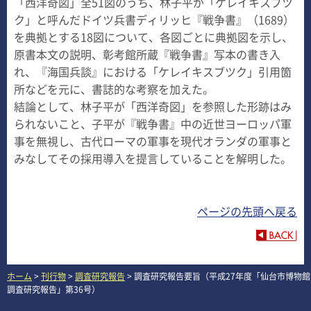
「西洋奇図」全51図のうち、林子平が「ケレイキスブツ
ク」と呼んだドイツ兵書ディリッヒ『戦争書』（1689）
を典拠とする18図について、各図ごとに典拠図を示し、
原書本文の説明、彰考館所蔵『戦争書』写本の書き入
れ、『海国兵談』における「ケレイキスブツク」引用箇
所などを元に、書誌的な考察を加えた。
結論として、林子平が「西洋奇図」を参照した形跡はみ
られないこと、子平が『戦争書』中の近世ヨーロッパ軍
事を無視し、古代ローマの軍事を現代オランダの軍事と
みなしてその採用導入を提言していることを解明した。
ページの先頭へ戻る
ホーム
>
刊行物
>
調査研究報告
> 調査研究報告要旨（平成27年度「仙台市博物館
調査研究報告」第36号）