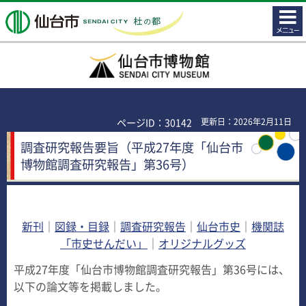
コンテ
仙台市
ンツメ
ニュー
仙台市博物館
ページID：30142
更新日：2026年2月11日
調査研究報告要旨（平成27年度「仙台市
博物館調査研究報告」第36号）
新刊
｜
図録・目録
｜
調査研究報告
｜
仙台市史
｜
機関誌
「市史せんだい」
｜
オリジナルグッズ
平成27年度「仙台市博物館調査研究報告」第36号には、
以下の論文等を掲載しました。