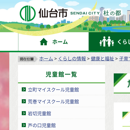
仙
ホーム
くら
ホーム
>
くらしの情報
>
健康と福祉
>
子育
児童館一覧
立町マイスクール児童館
荒巻マイスクール児童館
岩切児童館
芦の口児童館