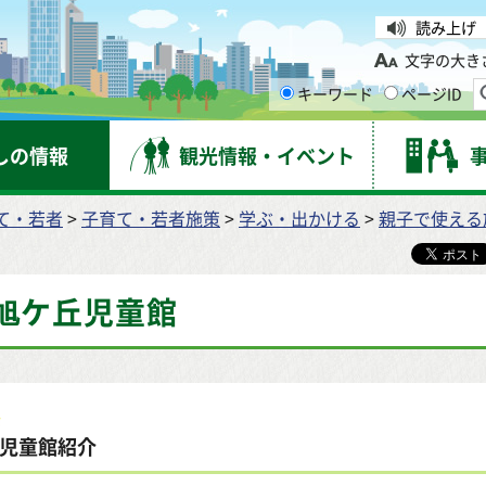
台市
読み上げ
文字の大き
キーワード
ページID
しの情報
観光情報・イベント
て・若者
>
子育て・若者施策
>
学ぶ・出かける
>
親子で使える
旭ケ丘児童館
児童館紹介