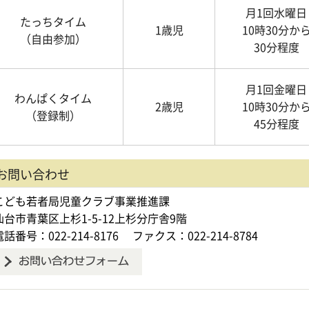
月1回水曜日
たっちタイム
1歳児
10時30分か
（自由参加）
30分程度
月1回金曜日
わんぱくタイム
2歳児
10時30分か
（登録制）
45分程度
お問い合わせ
こども若者局児童クラブ事業推進課
仙台市青葉区上杉1-5-12上杉分庁舎9階
電話番号：022-214-8176
ファクス：022-214-8784