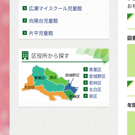
お
広瀬マイスクール児童館
向陽台児童館
片平児童館
図
区役所から探す
青葉区
宮城野区
若林区
太白区
泉区
年