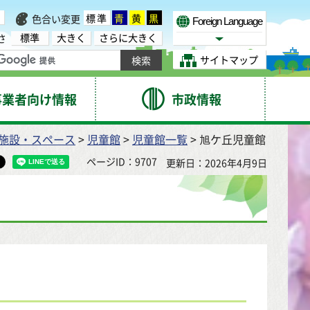
標準
青
黄
黒
色合い変更
Foreign Language
標準
大きく
さらに大きく
さ
Select Language
サイトマップ
事業者向け情報
市政情報
施設・スペース
>
児童館
>
児童館一覧
> 旭ケ丘児童館
ページID：9707
更新日：2026年4月9日