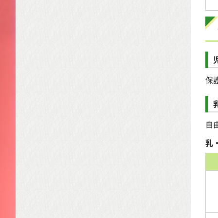
保
自
乳