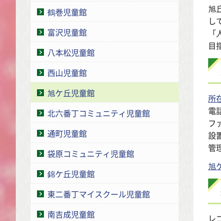
旭
鶴巻児童館
し
富沢児童館
「
目
八本松児童館
西山児童館
旭ケ丘児童館
所
電話
北六番丁コミュニティ児童館
ファ
通町児童館
設
管
袋原コミュニティ児童館
旭
錦ケ丘児童館
東二番丁マイスクール児童館
南吉成児童館
レ