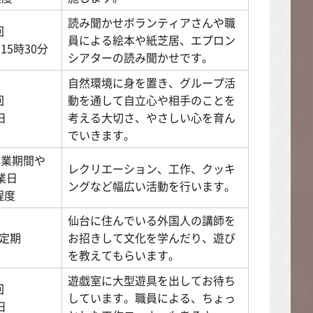
読み聞かせボランティアさんや職
回
員による絵本や紙芝居、エプロン
15時30分
シアターの読み聞かせです。
自然環境に身を置き、グループ活
回
動を通して自立心や相手のことを
日
考える大切さ、やさしい心を育ん
でいきます。
休業期間や
レクリエーション、工作、クッキ
業日
ングなど幅広い活動を行います。
程度
仙台に住んでいる外国人の講師を
定期
お招きして文化を学んだり、遊び
を教えてもらいます。
遊戯室に大型遊具を出してお待ち
回
しています。職員による、ちょっ
日