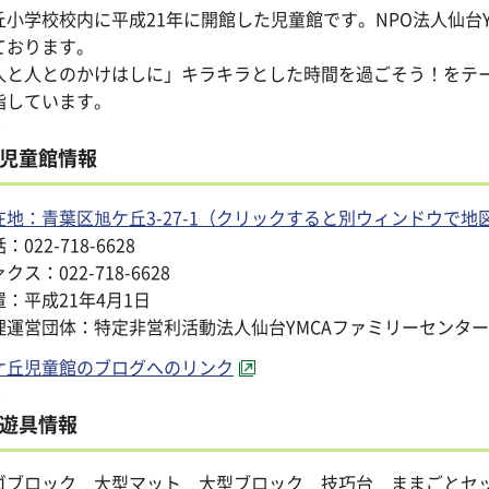
丘小学校校内に平成21年に開館した児童館です。NPO法人仙台
ております。
人と人とのかけはしに」キラキラとした時間を過ごそう！をテ
指しています。
児童館情報
在地：青葉区旭ケ丘3-27-1（クリックすると別ウィンドウで地
：022-718-6628
クス：022-718-6628
置：平成21年4月1日
理運営団体：特定非営利活動法人仙台YMCAファミリーセンター
ケ丘児童館のブログへのリンク
遊具情報
ゴブロック 大型マット 大型ブロック 技巧台 ままごとセ