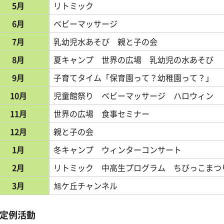
5月
リトミック
6月
ベビーマッサージ
7月
乳幼児水あそび 親と子の会
8月
夏キャンプ 世界の広場 乳幼児の水あそび
9月
子育てタイム「保育園って？幼稚園って？」
10月
児童館祭り ベビーマッサージ ハロウィン
11月
世界の広場 食事セミナー
12月
親と子の会
1月
冬キャンプ ウィンターコンサート
2月
リトミック 中高生プログラム ちびっこまつ
3月
旭ケ丘チャンネル
定例活動