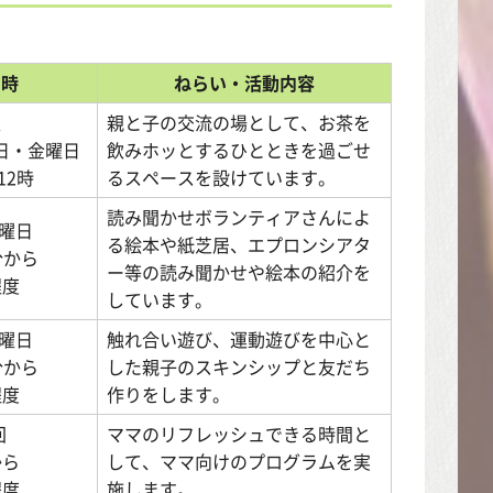
日時
ねらい・活動内容
週
親と子の交流の場として、お茶を
日・金曜日
飲みホッとするひとときを過ごせ
12時
るスペースを設けています。
読み聞かせボランティアさんによ
曜日
る絵本や紙芝居、エプロンシアタ
分から
ー等の読み聞かせや絵本の紹介を
程度
しています。
曜日
触れ合い遊び、運動遊びを中心と
分から
した親子のスキンシップと友だち
程度
作りをします。
回
ママのリフレッシュできる時間と
から
して、ママ向けのプログラムを実
程度
施します。