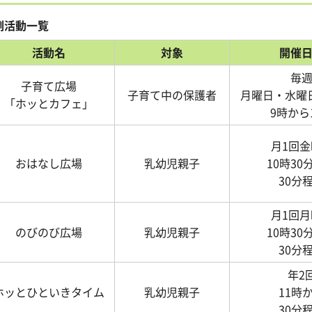
例活動一覧
活動名
対象
開催
毎
子育て広場
子育て中の保護者
月曜日・水曜
「ホッとカフェ」
9時から
月1回金
おはなし広場
乳幼児親子
10時30
30分
月1回月
のびのび広場
乳幼児親子
10時30
30分
年2
ホッとひといきタイム
乳幼児親子
11時
30分