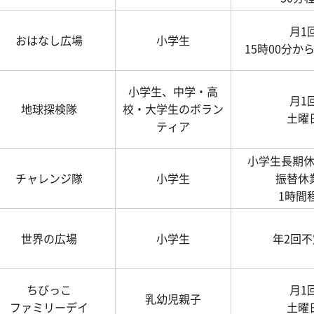
月1
おはなし広場
小学生
15時00分から
小学生、中学・高
月1
地球探検隊
校・大学生のボラン
土曜
ティア
小学生長期
チャレンジ隊
小学生
振替休
1時間
世界の広場
小学生
年2回不
ちびっこ
月1
乳幼児親子
ファミリーデイ
土曜