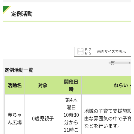
定例活動
画面サイズで表示
定例活動一覧
開催日
活動名
対象
ねらい・
時
第4木
曜日
地域の子育て支援施設
赤ちゃ
10時30
0歳児親子
由な雰囲気の中で子育
ん広場
分から
などを行います。
11時ご