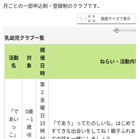
月ごとの一部申込制・登録制のクラブです。
画面サイズで表示
乳幼児クラブ一覧
開
活動
対
催
ねらい・活動内
名
象
日
時
第
2
金
曜
「で
0歳
日
あい
～1
10
「であう」ってたのしいな。はじめて
っ
歳
時
すてきな出会いをしてね！親子ふれあ
こ」
頃
30
ての話も一緒にしましょう。