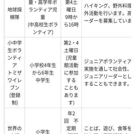
童・高学年ボ
第4土
ハイキング、野外料理
地球探
ランティア児
曜日
外活動を行います。高
検隊
童
9時か
ーダーを募集していま
(中高校生ボラ
ら16時
ンティア)
小中学
第2・4
生ボラ
土曜日
ンティ
(児童
ジュニアボランティア
ア
小学校4年生
館活動
実施を通して社会性、
トミザ
から6年生
に参加
ジュニアリーダーとし
ワイレ
中学生
する
することもできます。
ブン
ことも
(登録
ありま
制)
す)
年2
回 不
世界の
定期
ことば、遊び、食等を
小学生