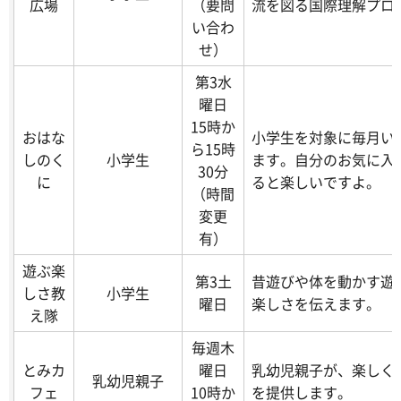
広場
（要問
流を図る国際理解プロ
い合わ
せ）
第3水
曜日
15時か
おはな
小学生を対象に毎月い
ら15時
しのく
小学生
ます。自分のお気に入
30分
に
ると楽しいですよ。
（時間
変更
有）
遊ぶ楽
第3土
昔遊びや体を動かす遊
しさ教
小学生
曜日
楽しさを伝えます。
え隊
毎週木
とみカ
曜日
乳幼児親子が、楽しく
乳幼児親子
フェ
10時か
を提供します。