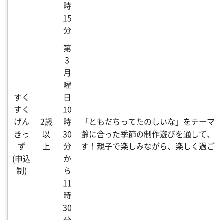
時
15
分
第
3
月
曜
すく
日
すく
10
げん
2歳
時
「ともだちってたのしいな」をテーマ
きっ
以
30
齢に合った季節の制作遊びを通して、
ず
上
分
す！親子で楽しみながら、楽しく過ご
(申込
か
制)
ら
11
時
30
分