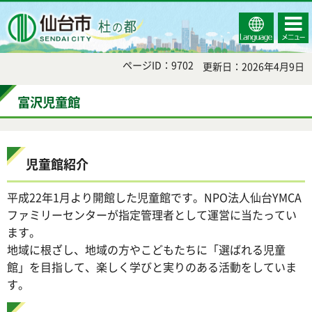
Select
コンテ
仙台市
Language
ンツメ
ニュー
ページID：9702
更新日：2026年4月9日
富沢児童館
児童館紹介
平成22年1月より開館した児童館です。NPO法人仙台YMCA
ファミリーセンターが指定管理者として運営に当たってい
ます。
地域に根ざし、地域の方やこどもたちに「選ばれる児童
館」を目指して、楽しく学びと実りのある活動をしていま
す。