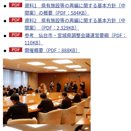
資料1 県有施設等の再編に関する基本方針（中
間案）の概要（PDF：584KB）
資料2 県有施設等の再編に関する基本方針（中
間案）（PDF：2,329KB）
参考 仙台市・宮城県調整会議運営要綱（PDF：
110KB）
開催概要（PDF：888KB）