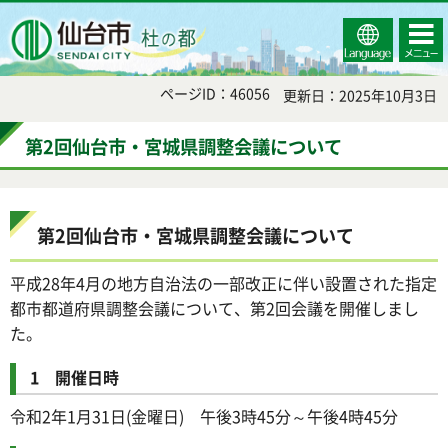
Select
コンテ
仙台市
Language
ンツメ
ニュー
ページID：46056
更新日：2025年10月3日
第2回仙台市・宮城県調整会議について
第2回仙台市・宮城県調整会議について
平成28年4月の地方自治法の一部改正に伴い設置された指定
都市都道府県調整会議について、第2回会議を開催しまし
た。
1 開催日時
令和2年1月31日(金曜日) 午後3時45分～午後4時45分